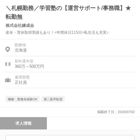
＼札幌勤務／学習塾の【運営サポート/事務職】★
転勤無
株式会社練成会
産休・育休取得実績もあり！<年間休日115日>私生活も充実♪
勤務地
北海道
初年度年収
360万～500万円
雇用形態
正社員
職種・業種未経験OK
第二新卒歓迎
掲載終了日：2026/07/02
求人情報