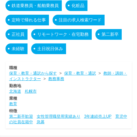
鉄道乗務員・船舶乗務員
化粧品
定時で帰れる仕事
注目の求人検索ワード
正社員
リモートワーク・在宅勤務
第二新卒
未経験
土日祝日休み
職種
保育・教育・通訳から探す
>
保育・教育・通訳
>
教師・講師・
インストラクター
>
教務事務
勤務地
北海道
札幌市
業種
教育
特徴
第二新卒歓迎
女性管理職登用実績あり
3年連続売上UP
育児中
の社員在籍中
急募