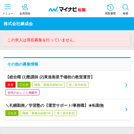
メニュー
会員登録
閲覧履歴
検索
株式会社練成会
この求人は現在募集を行っていません。
その他の募集情報
【総合職 (1)塾講師 (2)東進衛星予備校の教室運営】
新着
正社員
職種・業種未経験OK
第二新卒歓迎
女性のおしごと掲載中
＼札幌勤務／学習塾の【運営サポート/事務職】★転勤無
正社員
職種・業種未経験OK
第二新卒歓迎