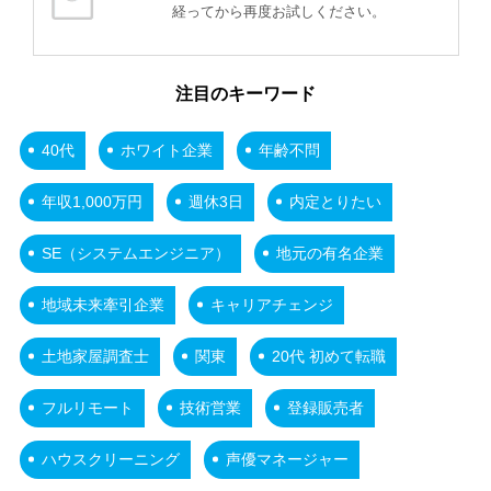
経ってから再度お試しください。
注目のキーワード
40代
ホワイト企業
年齢不問
年収1,000万円
週休3日
内定とりたい
SE（システムエンジニア）
地元の有名企業
地域未来牽引企業
キャリアチェンジ
土地家屋調査士
関東
20代 初めて転職
フルリモート
技術営業
登録販売者
ハウスクリーニング
声優マネージャー