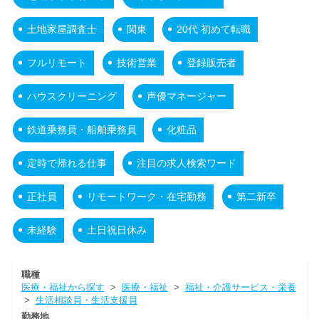
土地家屋調査士
関東
20代 初めて転職
フルリモート
技術営業
登録販売者
ハウスクリーニング
声優マネージャー
鉄道乗務員・船舶乗務員
化粧品
定時で帰れる仕事
注目の求人検索ワード
正社員
リモートワーク・在宅勤務
第二新卒
未経験
土日祝日休み
職種
医療・福祉から探す
>
医療・福祉
>
福祉・介護サービス・栄養
>
生活相談員・生活支援員
勤務地