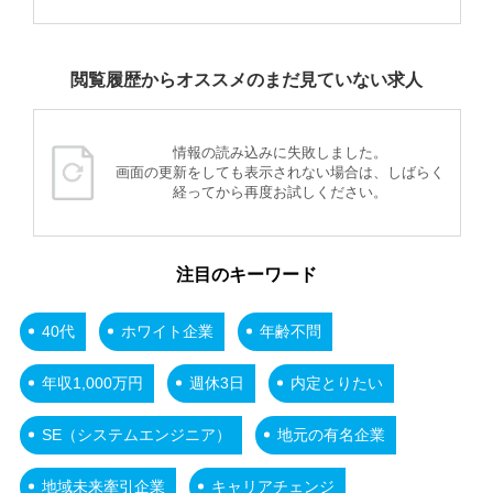
閲覧履歴からオススメのまだ見ていない求人
情報の読み込みに失敗しました。
画面の更新をしても表示されない場合は、しばらく
経ってから再度お試しください。
注目のキーワード
40代
ホワイト企業
年齢不問
年収1,000万円
週休3日
内定とりたい
SE（システムエンジニア）
地元の有名企業
地域未来牽引企業
キャリアチェンジ