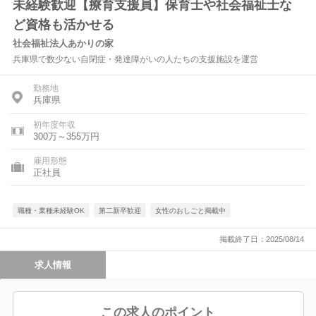
未経験歓迎【療育支援員】保育士や社会福祉士な
ど資格も活かせる
社会福祉法人あかりの家
兵庫県で数少ない自閉症・発達障がいの人たちの支援施設を運営
勤務地
兵庫県
初年度年収
300万～355万円
雇用形態
正社員
職種・業種未経験OK
第二新卒歓迎
女性のおしごと掲載中
掲載終了日：2025/08/14
求人情報
この求人のポイント