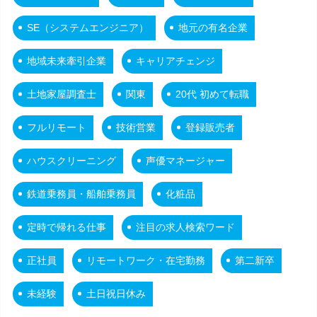
SE（システムエンジニア）
地元の有名企業
地域未来牽引企業
キャリアチェンジ
土地家屋調査士
関東
20代 初めて転職
フルリモート
技術営業
登録販売者
ハウスクリーニング
声優マネージャー
鉄道乗務員・船舶乗務員
化粧品
定時で帰れる仕事
注目の求人検索ワード
正社員
リモートワーク・在宅勤務
第二新卒
未経験
土日祝日休み