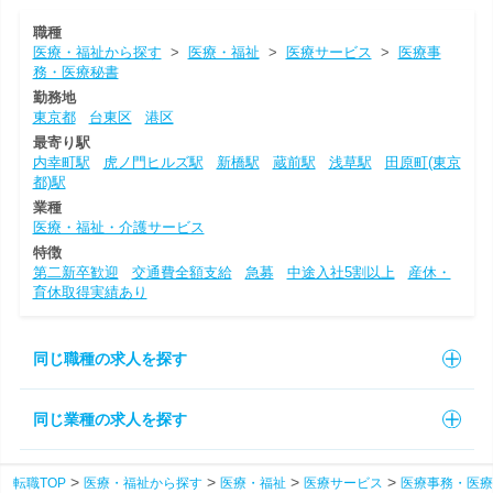
職種
医療・福祉から探す
>
医療・福祉
>
医療サービス
>
医療事
務・医療秘書
勤務地
東京都
台東区
港区
最寄り駅
内幸町駅
虎ノ門ヒルズ駅
新橋駅
蔵前駅
浅草駅
田原町(東京
都)駅
業種
医療・福祉・介護サービス
特徴
第二新卒歓迎
交通費全額支給
急募
中途入社5割以上
産休・
育休取得実績あり
同じ職種の求人を探す
同じ業種の求人を探す
転職TOP
医療・福祉から探す
医療・福祉
医療サービス
医療事務・医療