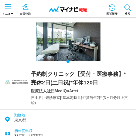
メニュー
会員登録
閲覧履歴
検索
予約制クリニック【受付・医療事務】*
完休2日(土日祝)*年休120日
医療法人社団MediQuArtet
日比谷川畑診療室|*基本定時退社*賞与年2回(3ヶ月分以上支
給)
勤務地
東京都
初年度年収
337万～450万円