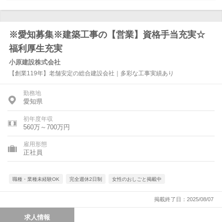
※愛知募集※建築工事の【営業】資格手当充実☆
福利厚生充実
小原建設株式会社
【創業119年】老舗安定の総合建設会社｜多彩な工事実績あり
勤務地
愛知県
初年度年収
560万～700万円
雇用形態
正社員
職種・業種未経験OK
完全週休2日制
女性のおしごと掲載中
掲載終了日：2025/08/07
求人情報