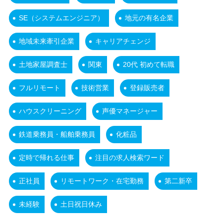
SE（システムエンジニア）
地元の有名企業
地域未来牽引企業
キャリアチェンジ
土地家屋調査士
関東
20代 初めて転職
フルリモート
技術営業
登録販売者
ハウスクリーニング
声優マネージャー
鉄道乗務員・船舶乗務員
化粧品
定時で帰れる仕事
注目の求人検索ワード
正社員
リモートワーク・在宅勤務
第二新卒
未経験
土日祝日休み