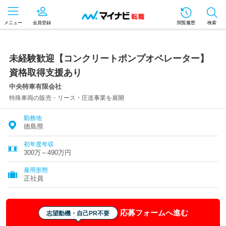
メニュー
会員登録
閲覧履歴
検索
未経験歓迎【コンクリートポンプオペレーター】
資格取得支援あり
中央特車有限会社
特殊車両の販売・リース・圧送事業を展開
勤務地
徳島県
初年度年収
300万～490万円
雇用形態
正社員
応募フォームへ進む
志望動機・自己PR不要