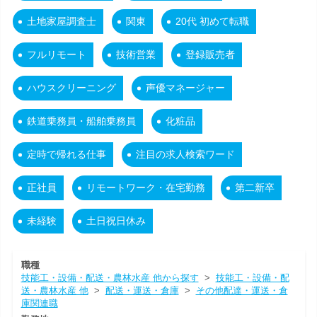
土地家屋調査士
関東
20代 初めて転職
フルリモート
技術営業
登録販売者
ハウスクリーニング
声優マネージャー
鉄道乗務員・船舶乗務員
化粧品
定時で帰れる仕事
注目の求人検索ワード
正社員
リモートワーク・在宅勤務
第二新卒
未経験
土日祝日休み
職種
技能工・設備・配送・農林水産 他から探す
>
技能工・設備・配
送・農林水産 他
>
配送・運送・倉庫
>
その他配達・運送・倉
庫関連職