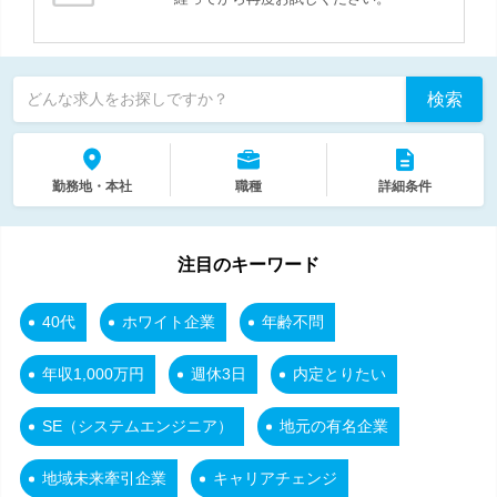
検索
どんな求人をお探しですか？
勤務地・本社
職種
詳細条件
注目のキーワード
40代
ホワイト企業
年齢不問
年収1,000万円
週休3日
内定とりたい
SE（システムエンジニア）
地元の有名企業
地域未来牽引企業
キャリアチェンジ