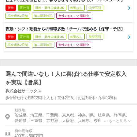
新着
正社員
職種・業種未経験OK
転勤なし
学歴不問
完全週休2日制
第二新卒歓迎
女性のおしごと掲載中
夜勤・シフト勤務からの転職多数！チームで進める【保守・予防】
新着
正社員
職種・業種未経験OK
転勤なし
学歴不問
完全週休2日制
第二新卒歓迎
女性のおしごと掲載中
選んで間違いなし！人に喜ばれる仕事で安定収入
を実現【営業】
株式会社サニックス
歩合給だけで月50万稼ぐ人も｜完休2日制｜お盆7連休・冬季13連休
勤務地
茨城県、埼玉県、千葉県、東京都、神奈川県、岐阜県、静岡県、
愛知県、三重県、京都府、大阪府、兵庫県、奈良県、和歌山県、
もっと見る
島根県、岡山県、広島県、山口県、徳島県、香川県、愛媛県、高
初年度年収
知県、福岡県、佐賀県、長崎県、熊本県、大分県、宮崎県、鹿児
400万～500万円