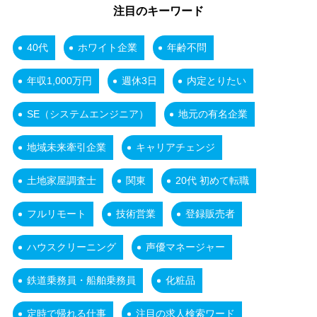
注目のキーワード
40代
ホワイト企業
年齢不問
年収1,000万円
週休3日
内定とりたい
SE（システムエンジニア）
地元の有名企業
地域未来牽引企業
キャリアチェンジ
土地家屋調査士
関東
20代 初めて転職
フルリモート
技術営業
登録販売者
ハウスクリーニング
声優マネージャー
鉄道乗務員・船舶乗務員
化粧品
定時で帰れる仕事
注目の求人検索ワード