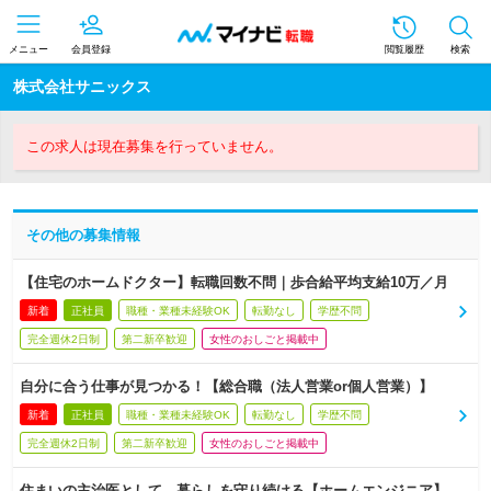
メニュー
会員登録
閲覧履歴
検索
株式会社サニックス
この求人は現在募集を行っていません。
その他の募集情報
【住宅のホームドクター】転職回数不問｜歩合給平均支給10万／月
新着
正社員
職種・業種未経験OK
転勤なし
学歴不問
完全週休2日制
第二新卒歓迎
女性のおしごと掲載中
自分に合う仕事が見つかる！【総合職（法人営業or個人営業）】
新着
正社員
職種・業種未経験OK
転勤なし
学歴不問
完全週休2日制
第二新卒歓迎
女性のおしごと掲載中
住まいの主治医として、暮らしを守り続ける【ホームエンジニア】