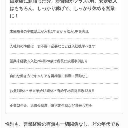
固定給に頑張った分、歩合給がプラスON。安定収入
はもちろん、しっかり稼げて、しっかり休める営業
に！
未経験者の半数以上が入社1年目から収入UPを実現
入社前の準備は一切不要！必要なことは入社後学べます
営業未経験＆入社2年目28歳で所長に抜擢事例あり
自由な働き方でキャリアを再構築！転勤・異動なし
お盆7連休＊年末年始13連休＊有給平均取得日数12.9日
企業型年金、退職金制度、選択定年制など将来も万全
性別も、営業経験の有無も一切関係なし。どの年代でも