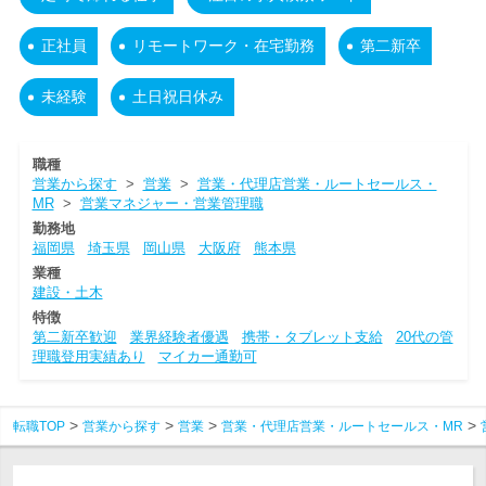
正社員
リモートワーク・在宅勤務
第二新卒
未経験
土日祝日休み
職種
営業から探す
>
営業
>
営業・代理店営業・ルートセールス・
MR
>
営業マネジャー・営業管理職
勤務地
福岡県
埼玉県
岡山県
大阪府
熊本県
業種
建設・土木
特徴
第二新卒歓迎
業界経験者優遇
携帯・タブレット支給
20代の管
理職登用実績あり
マイカー通勤可
転職TOP
営業から探す
営業
営業・代理店営業・ルートセールス・MR