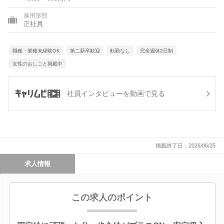
島県
雇用形態
正社員
職種・業種未経験OK
第二新卒歓迎
転勤なし
完全週休2日制
女性のおしごと掲載中
社員インタビューを動画で見る
掲載終了日：2026/06/25
求人情報
この求人のポイント