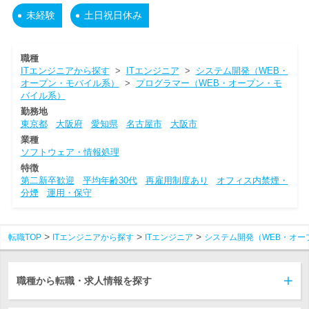
未経験
土日祝日休み
職種
ITエンジニアから探す
>
ITエンジニア
>
システム開発（WEB・
オープン・モバイル系）
>
プログラマー（WEB・オープン・モ
バイル系）
勤務地
東京都
大阪府
愛知県
名古屋市
大阪市
業種
ソフトウェア・情報処理
特徴
第二新卒歓迎
平均年齢30代
再雇用制度あり
オフィス内禁煙・
分煙
運用・保守
転職TOP
ITエンジニアから探す
ITエンジニア
システム開発（WEB・オー
職種から転職・求人情報を探す