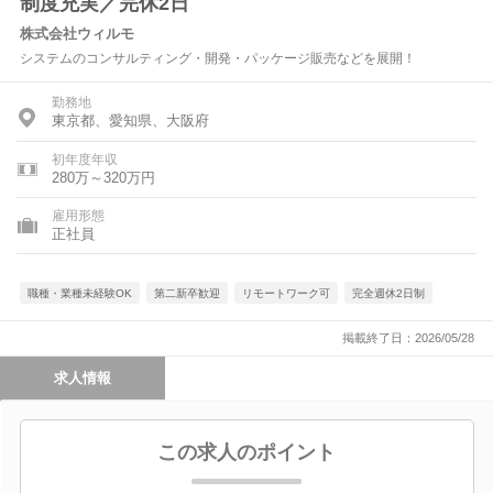
制度充実／完休2日
株式会社ウィルモ
システムのコンサルティング・開発・パッケージ販売などを展開！
勤務地
東京都、愛知県、大阪府
初年度年収
280万～320万円
雇用形態
正社員
職種・業種未経験OK
第二新卒歓迎
リモートワーク可
完全週休2日制
掲載終了日：2026/05/28
求人情報
この求人のポイント