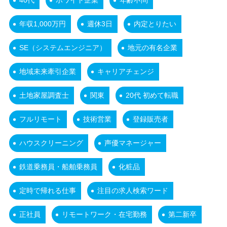
40代
ホワイト企業
年齢不問
年収1,000万円
週休3日
内定とりたい
SE（システムエンジニア）
地元の有名企業
地域未来牽引企業
キャリアチェンジ
土地家屋調査士
関東
20代 初めて転職
フルリモート
技術営業
登録販売者
ハウスクリーニング
声優マネージャー
鉄道乗務員・船舶乗務員
化粧品
定時で帰れる仕事
注目の求人検索ワード
正社員
リモートワーク・在宅勤務
第二新卒