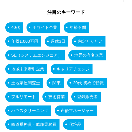
注目のキーワード
40代
ホワイト企業
年齢不問
年収1,000万円
週休3日
内定とりたい
SE（システムエンジニア）
地元の有名企業
地域未来牽引企業
キャリアチェンジ
土地家屋調査士
関東
20代 初めて転職
フルリモート
技術営業
登録販売者
ハウスクリーニング
声優マネージャー
鉄道乗務員・船舶乗務員
化粧品