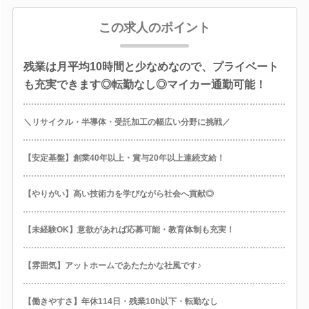
この求人のポイント
残業は月平均10時間と少なめなので、プライベート
も充実できます◎転勤なし◎マイカー通勤可能！
＼リサイクル・半導体・受託加工の幅広い分野に挑戦／
【安定基盤】創業40年以上・賞与20年以上連続支給！
【やりがい】高い技術力を学びながら社会へ貢献◎
【未経験OK】意欲があれば応募可能・教育体制も充実！
【雰囲気】アットホームであたたかな社風です♪
【働きやすさ】年休114日・残業10h以下・転勤なし