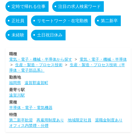
定時で帰れる仕事
注目の求人検索ワード
正社員
リモートワーク・在宅勤務
第二新卒
未経験
土日祝日休み
職種
電気・電子・機械・半導体から探す
>
電気・電子・機械・半導体
>
生産・製造・プロセス技術
>
生産・製造・プロセス技術（半
導体・電子部品系）
勤務地
福岡県
遠賀郡遠賀町
最寄り駅
遠賀川駅
業種
半導体・電子・電気機器
特徴
第二新卒歓迎
再雇用制度あり
地域限定社員
退職金制度あり
オフィス内禁煙・分煙