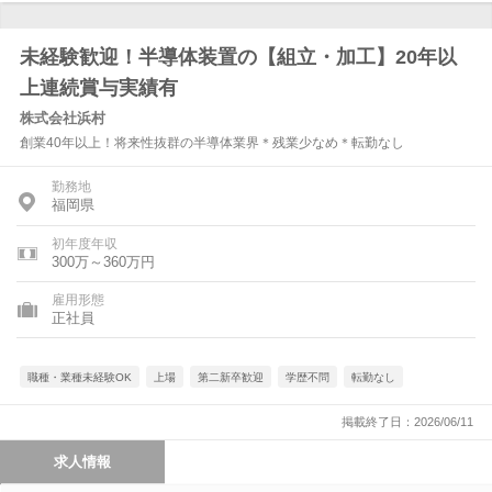
未経験歓迎！半導体装置の【組立・加工】20年以
上連続賞与実績有
株式会社浜村
創業40年以上！将来性抜群の半導体業界＊残業少なめ＊転勤なし
勤務地
福岡県
初年度年収
300万～360万円
雇用形態
正社員
職種・業種未経験OK
上場
第二新卒歓迎
学歴不問
転勤なし
掲載終了日：2026/06/11
求人情報