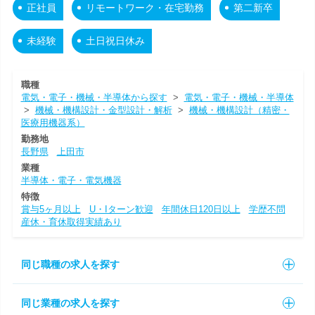
正社員
リモートワーク・在宅勤務
第二新卒
未経験
土日祝日休み
職種
電気・電子・機械・半導体から探す
>
電気・電子・機械・半導体
>
機械・機構設計・金型設計・解析
>
機械・機構設計（精密・
医療用機器系）
勤務地
長野県
上田市
業種
半導体・電子・電気機器
特徴
賞与5ヶ月以上
U・Iターン歓迎
年間休日120日以上
学歴不問
産休・育休取得実績あり
同じ職種の求人を探す
同じ業種の求人を探す