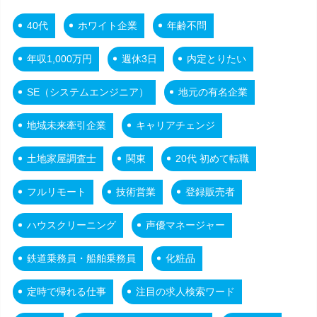
40代
ホワイト企業
年齢不問
年収1,000万円
週休3日
内定とりたい
SE（システムエンジニア）
地元の有名企業
地域未来牽引企業
キャリアチェンジ
土地家屋調査士
関東
20代 初めて転職
フルリモート
技術営業
登録販売者
ハウスクリーニング
声優マネージャー
鉄道乗務員・船舶乗務員
化粧品
定時で帰れる仕事
注目の求人検索ワード