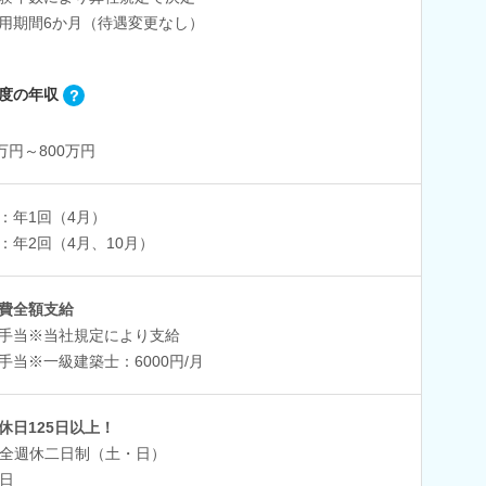
用期間6か月（待遇変更なし）
度の年収
0万円～800万円
：年1回（4月）
：年2回（4月、10月）
費全額支給
手当※当社規定により支給
手当※一級建築士：6000円/月
休日125日以上！
全週休二日制（土・日）
日