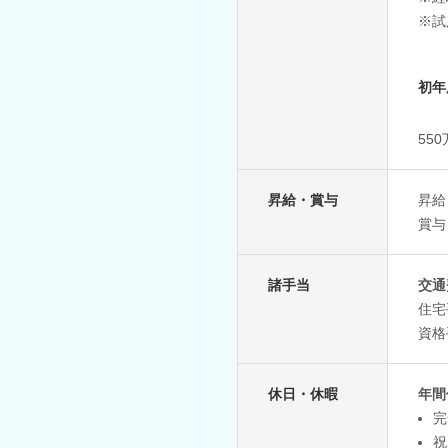
※試
初年
55
昇給・賞与
昇給
賞与
諸手当
交通
住宅
資格
休日・休暇
年間
完
祝