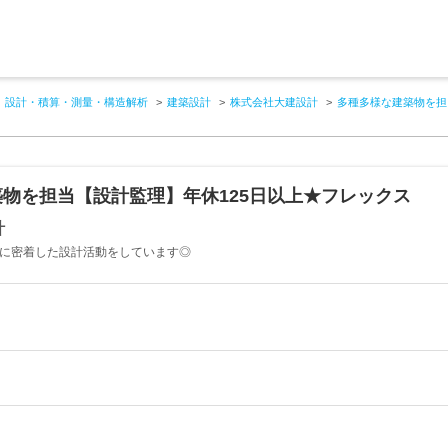
設計・積算・測量・構造解析
建築設計
株式会社大建設計
多種多様な建築物を担
物を担当【設計監理】年休125日以上★フレックス
計
域に密着した設計活動をしています◎