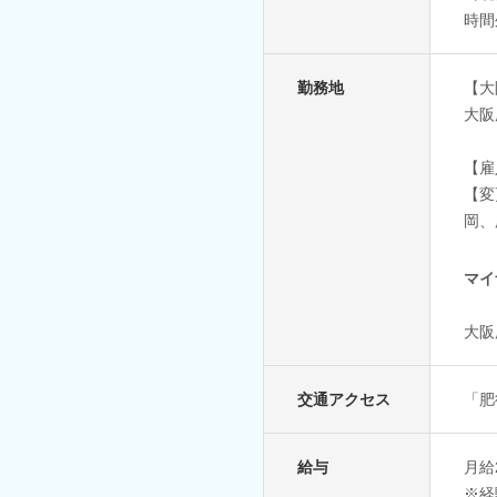
時間
勤務地
【大
大阪
【雇
【変
岡、
マイ
大阪
交通アクセス
「肥
給与
月給
※経