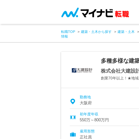
転職TOP
建築・土木から探す
建築・土木
情報
多種多様な建築
株式会社大建設
創業70年以上！★地
勤務地
大阪府
初年度年収
550万～800万円
雇用形態
正社員