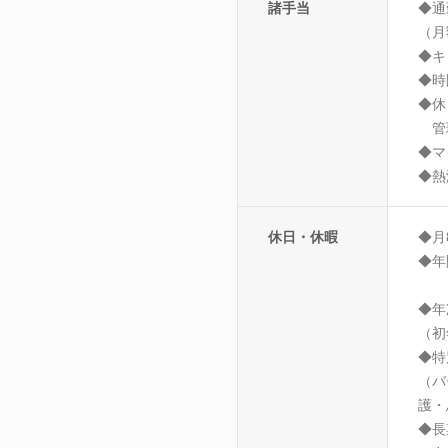
諸手当
◆通
（月
◆キ
◆時
◆休
管理
◆マ
◆熱
休日・休暇
◆月
◆年
◆年
（初
◆特
（バ
護・
◆長