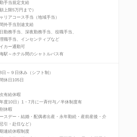
勤手当規定支給
額上限5万円まで）
ャリアコース手当（地域手当）
間外手当別途支給
日勤務手当、深夜勤務手当、役職手当、
職手当、インセンティブなど
イカー通勤可
海駅～ホテル間のシャトルバス有
8日～９日休み（シフト制）
間休日105日
次有給休暇
年度10日）1・7月に一斉付与／半休制度有
別休暇
ースデー・結婚・配偶者出産・永年勤続・産前産後・介
忌引・赴任など）
期連続休暇制度