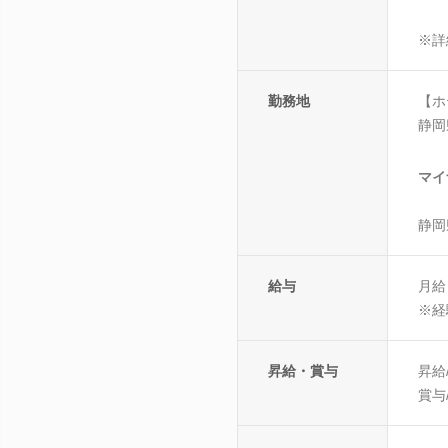
※詳
勤務地
【ホ
静岡
マイ
静岡
給与
月給 
※経
昇給・賞与
昇給
賞与