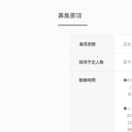
募集要項
雇用形態
正社
採用予定人数
若干
勤務時間
◆8
（
月に
◆シ
8:0
11:
20: