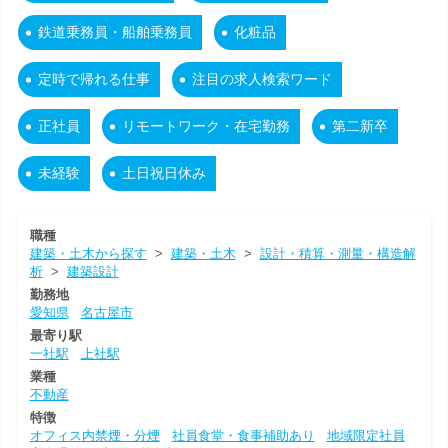
鉄道乗務員・船舶乗務員
化粧品
定時で帰れる仕事
注目の求人検索ワード
正社員
リモートワーク・在宅勤務
第二新卒
未経験
土日祝日休み
職種
建築・土木から探す
>
建築・土木
>
設計・積算・測量・構造解
析
>
建築設計
勤務地
愛知県
名古屋市
最寄り駅
一社駅
上社駅
業種
不動産
特徴
オフィス内禁煙・分煙
社員食堂・食事補助あり
地域限定社員