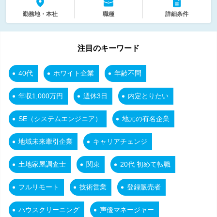
勤務地・本社
職種
詳細条件
注目のキーワード
40代
ホワイト企業
年齢不問
年収1,000万円
週休3日
内定とりたい
SE（システムエンジニア）
地元の有名企業
地域未来牽引企業
キャリアチェンジ
土地家屋調査士
関東
20代 初めて転職
フルリモート
技術営業
登録販売者
ハウスクリーニング
声優マネージャー