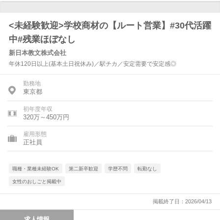
<未経験歓迎>学校商材の【ルート営業】#30代活躍
中#残業ほぼなし
新日本教文株式会社
年休120日以上(基本土日祝休み)／駅チカ／安定需要で安定感◎
勤務地
東京都
初年度年収
320万～450万円
雇用形態
正社員
職種・業種未経験OK
第二新卒歓迎
学歴不問
転勤なし
女性のおしごと掲載中
掲載終了日：2026/04/13
求人情報