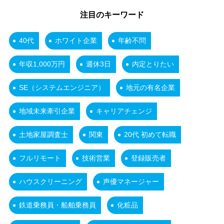
注目のキーワード
40代
ホワイト企業
年齢不問
年収1,000万円
週休3日
内定とりたい
SE（システムエンジニア）
地元の有名企業
地域未来牽引企業
キャリアチェンジ
土地家屋調査士
関東
20代 初めて転職
フルリモート
技術営業
登録販売者
ハウスクリーニング
声優マネージャー
鉄道乗務員・船舶乗務員
化粧品