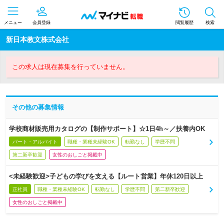
メニュー
会員登録
閲覧履歴
検索
新日本教文株式会社
この求人は現在募集を行っていません。
その他の募集情報
学校商材販売用カタログの【制作サポート】☆1日4h～／扶養内OK
パート・アルバイト
職種・業種未経験OK
転勤なし
学歴不問
第二新卒歓迎
女性のおしごと掲載中
<未経験歓迎>子どもの学びを支える【ルート営業】年休120日以上
正社員
職種・業種未経験OK
転勤なし
学歴不問
第二新卒歓迎
女性のおしごと掲載中