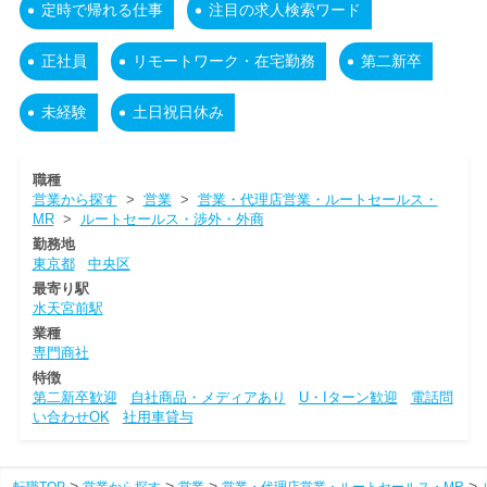
定時で帰れる仕事
注目の求人検索ワード
正社員
リモートワーク・在宅勤務
第二新卒
未経験
土日祝日休み
職種
営業から探す
>
営業
>
営業・代理店営業・ルートセールス・
MR
>
ルートセールス・渉外・外商
勤務地
東京都
中央区
最寄り駅
水天宮前駅
業種
専門商社
特徴
第二新卒歓迎
自社商品・メディアあり
U・Iターン歓迎
電話問
い合わせOK
社用車貸与
転職TOP
営業から探す
営業
営業・代理店営業・ルートセールス・MR