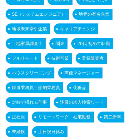
SE（システムエンジニア）
地元の有名企業
地域未来牽引企業
キャリアチェンジ
土地家屋調査士
関東
20代 初めて転職
フルリモート
技術営業
登録販売者
ハウスクリーニング
声優マネージャー
鉄道乗務員・船舶乗務員
化粧品
定時で帰れる仕事
注目の求人検索ワード
正社員
リモートワーク・在宅勤務
第二新卒
未経験
土日祝日休み