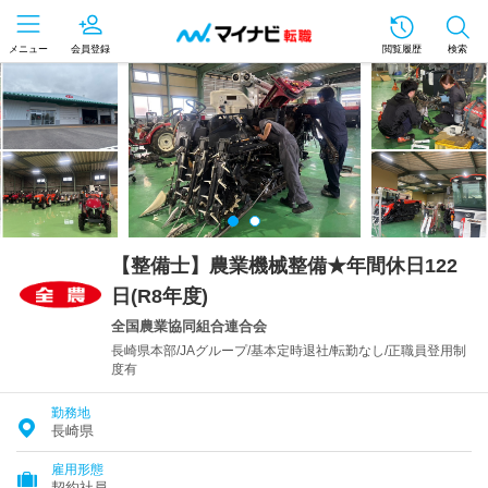
メニュー
会員登録
閲覧履歴
検索
【整備士】農業機械整備★年間休日122
日(R8年度)
全国農業協同組合連合会
長崎県本部/JAグループ/基本定時退社/転勤なし/正職員登用制
度有
勤務地
長崎県
雇用形態
契約社員