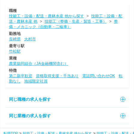
職種
技能工・設備・配送・農林水産 他から探す
>
技能工・設備・配
送・農林水産 他
>
技能工（整備・生産・製造・工事）
>
整
備・メカニック（自動車・二輪車）
勤務地
長崎県
大村市
最寄り駅
竹松駅
業種
農業協同組合（JA金融機関含む）
特徴
第二新卒歓迎
資格取得支援・手当あり
電話問い合わせOK
転
勤なし
地域限定社員
同じ職種の求人を探す
同じ業種の求人を探す
転職TOP
技能工・設備・配送・農林水産 他から探す
技能工・設備・配送・