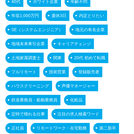
40代
ホワイト企業
年齢不問
年収1,000万円
週休3日
内定とりたい
SE（システムエンジニア）
地元の有名企業
地域未来牽引企業
キャリアチェンジ
土地家屋調査士
関東
20代 初めて転職
フルリモート
技術営業
登録販売者
ハウスクリーニング
声優マネージャー
鉄道乗務員・船舶乗務員
化粧品
定時で帰れる仕事
注目の求人検索ワード
正社員
リモートワーク・在宅勤務
第二新卒