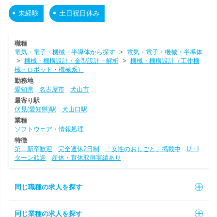
未経験
土日祝日休み
職種
電気・電子・機械・半導体から探す
>
電気・電子・機械・半導体
>
機械・機構設計・金型設計・解析
>
機械・機構設計（工作機
械・ロボット・機械系）
勤務地
愛知県
名古屋市
犬山市
最寄り駅
伏見(愛知県)駅
犬山口駅
業種
ソフトウェア・情報処理
特徴
第二新卒歓迎
完全週休2日制
「女性のおしごと」掲載中
U・I
ターン歓迎
産休・育休取得実績あり
同じ職種の求人を探す
同じ業種の求人を探す