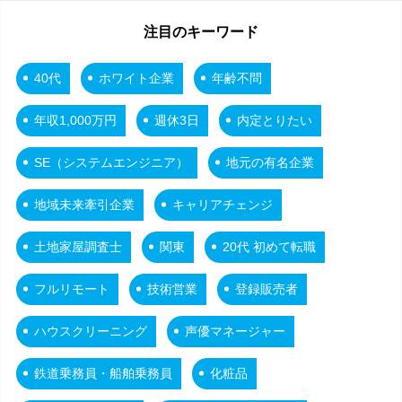
注目のキーワード
40代
ホワイト企業
年齢不問
年収1,000万円
週休3日
内定とりたい
SE（システムエンジニア）
地元の有名企業
地域未来牽引企業
キャリアチェンジ
土地家屋調査士
関東
20代 初めて転職
フルリモート
技術営業
登録販売者
ハウスクリーニング
声優マネージャー
鉄道乗務員・船舶乗務員
化粧品