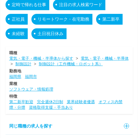
定時で帰れる仕事
注目の求人検索ワード
正社員
リモートワーク・在宅勤務
第二新卒
未経験
土日祝日休み
職種
電気・電子・機械・半導体から探す
>
電気・電子・機械・半導体
>
制御設計
>
制御設計（工作機械・ロボット系）
勤務地
福岡県
福岡市
業種
ソフトウェア・情報処理
特徴
第二新卒歓迎
完全週休2日制
業界経験者優遇
オフィス内禁
煙・分煙
資格取得支援・手当あり
同じ職種の求人を探す