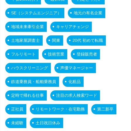
SE（システムエンジニア）
地元の有名企業
地域未来牽引企業
キャリアチェンジ
土地家屋調査士
関東
20代 初めて転職
フルリモート
技術営業
登録販売者
ハウスクリーニング
声優マネージャー
鉄道乗務員・船舶乗務員
化粧品
定時で帰れる仕事
注目の求人検索ワード
正社員
リモートワーク・在宅勤務
第二新卒
未経験
土日祝日休み