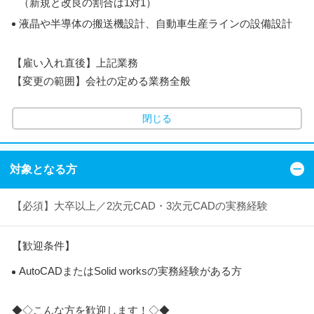
（新規と改良の割合は1対1）
液晶や半導体の搬送機設計、自動車生産ラインの設備設計
【雇い入れ直後】上記業務
【変更の範囲】会社の定める業務全般
閉じる
対象となる方
【必須】大卒以上／2次元CAD・3次元CADの実務経験
【歓迎条件】
AutoCADまたはSolid worksの実務経験がある方
◆◇こんな方を歓迎します！◇◆