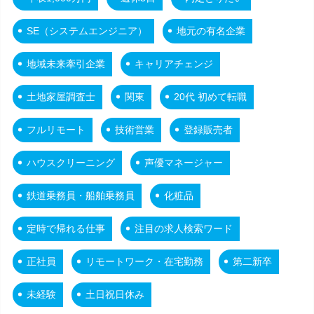
SE（システムエンジニア）
地元の有名企業
地域未来牽引企業
キャリアチェンジ
土地家屋調査士
関東
20代 初めて転職
フルリモート
技術営業
登録販売者
ハウスクリーニング
声優マネージャー
鉄道乗務員・船舶乗務員
化粧品
定時で帰れる仕事
注目の求人検索ワード
正社員
リモートワーク・在宅勤務
第二新卒
未経験
土日祝日休み