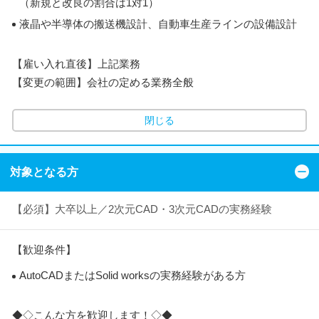
（新規と改良の割合は1対1）
液晶や半導体の搬送機設計、自動車生産ラインの設備設計
【雇い入れ直後】上記業務
【変更の範囲】会社の定める業務全般
閉じる
対象となる方
【必須】大卒以上／2次元CAD・3次元CADの実務経験
【歓迎条件】
AutoCADまたはSolid worksの実務経験がある方
◆◇こんな方を歓迎します！◇◆