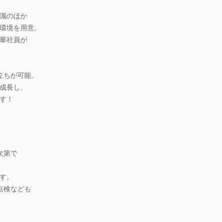
識のほか
環境を用意。
輩社員が
立ちが可能。
成長し、
す！
次第で
す。
点検なども