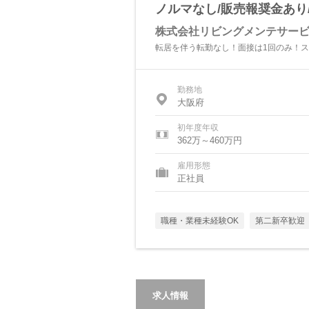
ノルマなし/販売報奨金あり
株式会社リビングメンテサー
転居を伴う転勤なし！面接は1回のみ！
勤務地
大阪府
初年度年収
362万～460万円
雇用形態
正社員
職種・業種未経験OK
第二新卒歓迎
求人情報