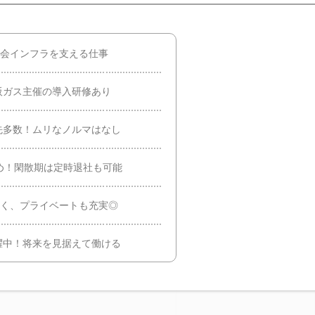
社会インフラを支える仕事
阪ガス主催の導入研修あり
先多数！ムリなノルマはなし
め！閑散期は定時退社も可能
すく、プライベートも充実◎
躍中！将来を見据えて働ける