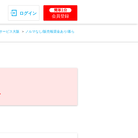
簡単1分
ログイン
会員登録
サービス大阪
ノルマなし/販売報奨金あり/暮ら
。