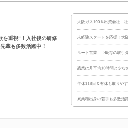
大阪ガス100％出資会社！
未経験スタートを応援！大
欲を重視"！入社後の研修
の先輩も多数活躍中！
ルート営業 ⇒既存の取引
残業は月平均10時間と少な
年休118日＆有休も取りや
異業種出身の若手も多数活