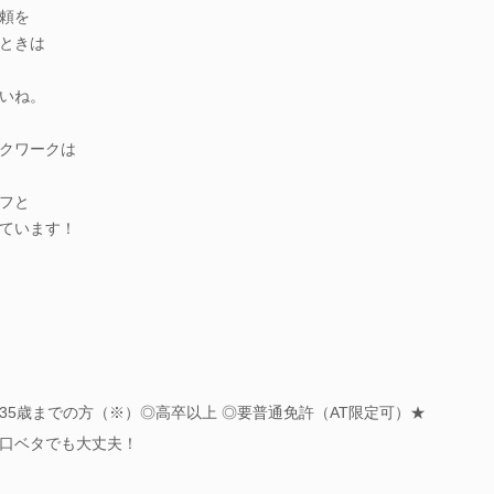
頼を
ときは
いね。
クワークは
フと
ています！
35歳までの方（※）◎高卒以上 ◎要普通免許（AT限定可）★
口ベタでも大丈夫！