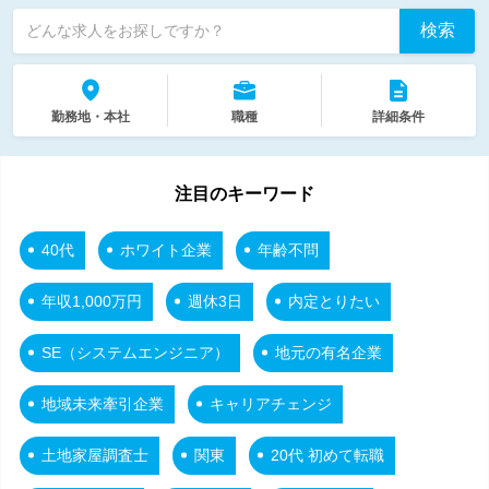
検索
どんな求人をお探しですか？
勤務地・本社
職種
詳細条件
注目のキーワード
40代
ホワイト企業
年齢不問
年収1,000万円
週休3日
内定とりたい
SE（システムエンジニア）
地元の有名企業
地域未来牽引企業
キャリアチェンジ
土地家屋調査士
関東
20代 初めて転職