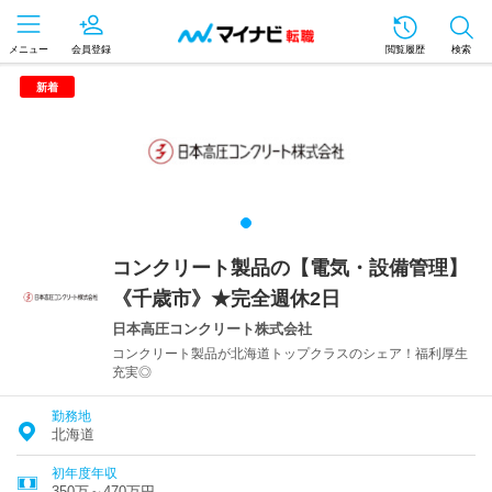
メニュー
会員登録
閲覧履歴
検索
新着
コンクリート製品の【電気・設備管理】
《千歳市》★完全週休2日
日本高圧コンクリート株式会社
コンクリート製品が北海道トップクラスのシェア！福利厚生
充実◎
勤務地
北海道
初年度年収
350万～470万円