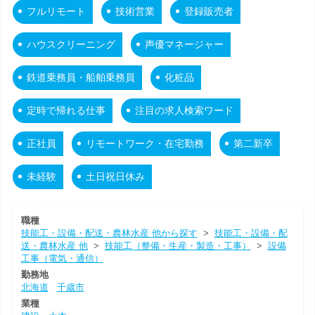
フルリモート
技術営業
登録販売者
ハウスクリーニング
声優マネージャー
鉄道乗務員・船舶乗務員
化粧品
定時で帰れる仕事
注目の求人検索ワード
正社員
リモートワーク・在宅勤務
第二新卒
未経験
土日祝日休み
職種
技能工・設備・配送・農林水産 他から探す
>
技能工・設備・配
送・農林水産 他
>
技能工（整備・生産・製造・工事）
>
設備
工事（電気・通信）
勤務地
北海道
千歳市
業種