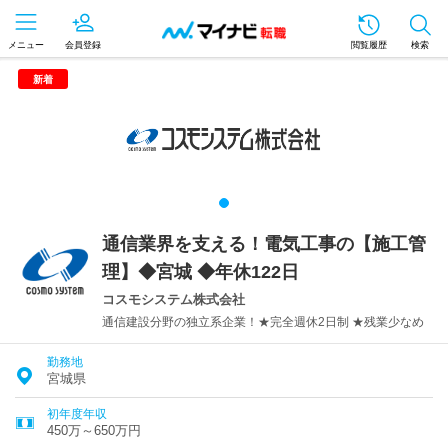
メニュー
会員登録
閲覧履歴
検索
新着
通信業界を支える！電気工事の【施工管
理】◆宮城 ◆年休122日
コスモシステム株式会社
通信建設分野の独立系企業！★完全週休2日制 ★残業少なめ
勤務地
宮城県
初年度年収
450万～650万円