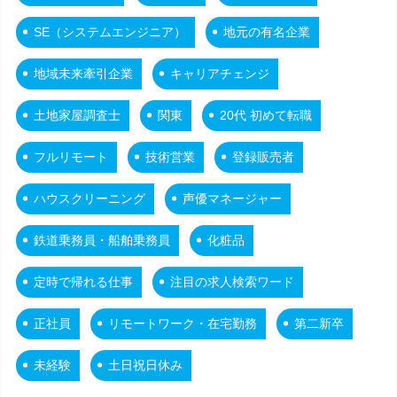
SE（システムエンジニア）
地元の有名企業
地域未来牽引企業
キャリアチェンジ
土地家屋調査士
関東
20代 初めて転職
フルリモート
技術営業
登録販売者
ハウスクリーニング
声優マネージャー
鉄道乗務員・船舶乗務員
化粧品
定時で帰れる仕事
注目の求人検索ワード
正社員
リモートワーク・在宅勤務
第二新卒
未経験
土日祝日休み