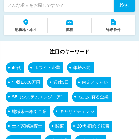
検索
どんな求人をお探しですか？
勤務地・本社
職種
詳細条件
注目のキーワード
40代
ホワイト企業
年齢不問
年収1,000万円
週休3日
内定とりたい
SE（システムエンジニア）
地元の有名企業
地域未来牽引企業
キャリアチェンジ
土地家屋調査士
関東
20代 初めて転職