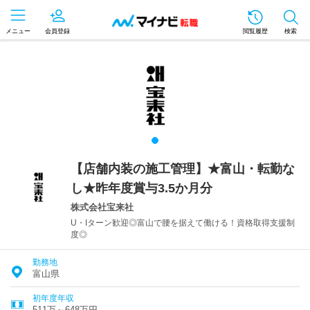
メニュー
会員登録
閲覧履歴
検索
【店舗内装の施工管理】★富山・転勤な
し★昨年度賞与3.5か月分
株式会社宝来社
U・Iターン歓迎◎富山で腰を据えて働ける！資格取得支援制
度◎
勤務地
富山県
初年度年収
511万～648万円