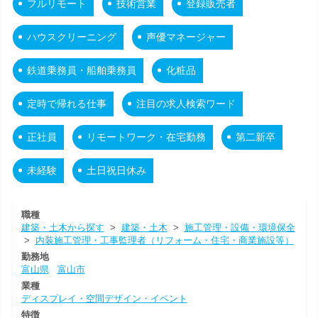
フルリモート
技術営業
登録販売者
ハウスクリーニング
声優マネージャー
鉄道乗務員・船舶乗務員
化粧品
定時で帰れる仕事
注目の求人検索ワード
正社員
リモートワーク・在宅勤務
第二新卒
未経験
土日祝日休み
職種
建築・土木から探す
>
建築・土木
>
施工管理・設備・環境保全
>
内装施工管理・工事監理者（リフォーム・住宅・商業施設等）
勤務地
富山県
富山市
業種
ディスプレイ・空間デザイン・イベント
特徴