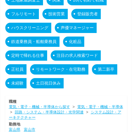
フルリモート
技術営業
登録販売者
ハウスクリーニング
声優マネージャー
鉄道乗務員・船舶乗務員
化粧品
定時で帰れる仕事
注目の求人検索ワード
正社員
リモートワーク・在宅勤務
第二新卒
未経験
土日祝日休み
職種
電気・電子・機械・半導体から探す
>
電気・電子・機械・半導体
>
回路・システム・半導体設計・光学関連
>
システム設計・ア
ーキテクチャー
勤務地
富山県
富山市