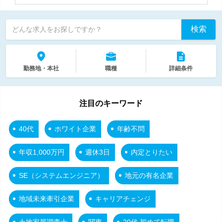
検索
どんな求人をお探しですか？
勤務地・本社
職種
詳細条件
注目のキーワード
40代
ホワイト企業
年齢不問
年収1,000万円
週休3日
内定とりたい
SE（システムエンジニア）
地元の有名企業
地域未来牽引企業
キャリアチェンジ
土地家屋調査士
関東
20代 初めて転職