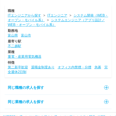
職種
ITエンジニアから探す
>
ITエンジニア
>
システム開発（WEB・
オープン・モバイル系）
>
システムエンジニア（アプリ設計／
WEB・オープン・モバイル系）
勤務地
富山県
富山市
最寄り駅
不二越駅
業種
重電・産業用電気機器
特徴
第二新卒歓迎
退職金制度あり
オフィス内禁煙・分煙
急募
完
全週休2日制
同じ職種の求人を探す
同じ業種の求人を探す