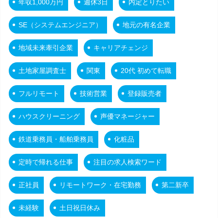
年収1,000万円
週休3日
内定とりたい
SE（システムエンジニア）
地元の有名企業
地域未来牽引企業
キャリアチェンジ
土地家屋調査士
関東
20代 初めて転職
フルリモート
技術営業
登録販売者
ハウスクリーニング
声優マネージャー
鉄道乗務員・船舶乗務員
化粧品
定時で帰れる仕事
注目の求人検索ワード
正社員
リモートワーク・在宅勤務
第二新卒
未経験
土日祝日休み