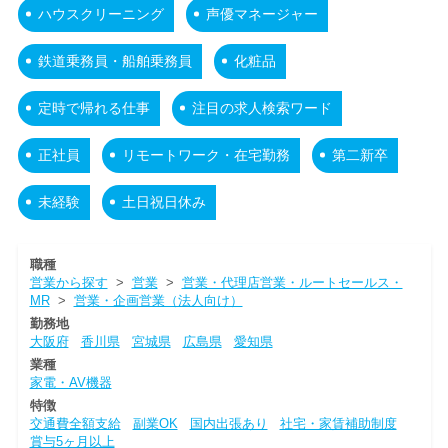
ハウスクリーニング
声優マネージャー
鉄道乗務員・船舶乗務員
化粧品
定時で帰れる仕事
注目の求人検索ワード
正社員
リモートワーク・在宅勤務
第二新卒
未経験
土日祝日休み
職種
営業から探す
>
営業
>
営業・代理店営業・ルートセールス・
MR
>
営業・企画営業（法人向け）
勤務地
大阪府
香川県
宮城県
広島県
愛知県
業種
家電・AV機器
特徴
交通費全額支給
副業OK
国内出張あり
社宅・家賃補助制度
賞与5ヶ月以上