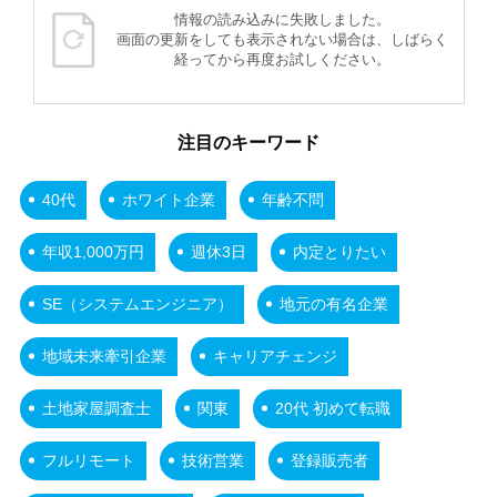
情報の読み込みに失敗しました。
画面の更新をしても表示されない場合は、しばらく
経ってから再度お試しください。
注目のキーワード
40代
ホワイト企業
年齢不問
年収1,000万円
週休3日
内定とりたい
SE（システムエンジニア）
地元の有名企業
地域未来牽引企業
キャリアチェンジ
土地家屋調査士
関東
20代 初めて転職
フルリモート
技術営業
登録販売者