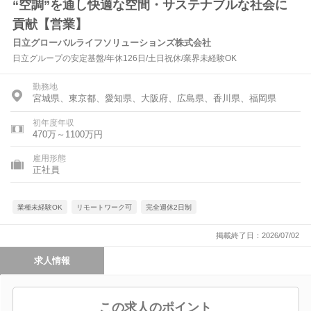
“空調”を通し快適な空間・サステナブルな社会に
貢献【営業】
日立グローバルライフソリューションズ株式会社
日立グループの安定基盤/年休126日/土日祝休/業界未経験OK
勤務地
宮城県、東京都、愛知県、大阪府、広島県、香川県、福岡県
初年度年収
470万～1100万円
雇用形態
正社員
業種未経験OK
リモートワーク可
完全週休2日制
掲載終了日：2026/07/02
求人情報
この求人のポイント