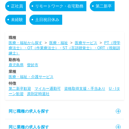
正社員
リモートワーク・在宅勤務
第二新卒
未経験
土日祝日休み
職種
医療・福祉から探す
>
医療・福祉
>
医療サービス
>
PT（理学
療法士）・OT（作業療法士）・ST（言語聴覚士）・ORT（視能訓
練士）
勤務地
鹿児島県
曽於市
業種
医療・福祉・介護サービス
特徴
第二新卒歓迎
マイカー通勤可
資格取得支援・手当あり
U・Iタ
ーン歓迎
原則定時退社
同じ職種の求人を探す
同じ業種の求人を探す