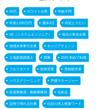
40代
ホワイト企業
年齢不問
年収1,000万円
週休3日
内定とりたい
SE（システムエンジニア）
地元の有名企業
地域未来牽引企業
キャリアチェンジ
土地家屋調査士
関東
20代 初めて転職
フルリモート
技術営業
登録販売者
ハウスクリーニング
声優マネージャー
鉄道乗務員・船舶乗務員
化粧品
定時で帰れる仕事
注目の求人検索ワード