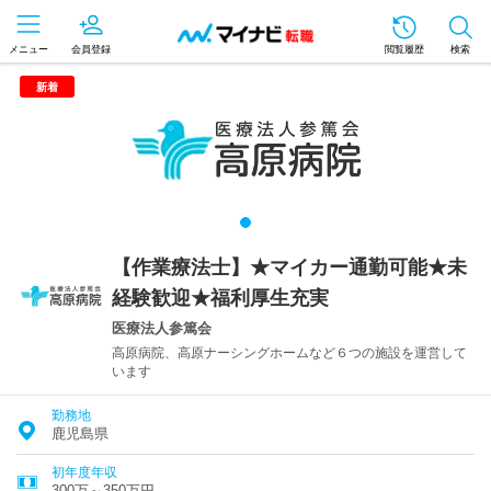
メニュー
会員登録
閲覧履歴
検索
新着
【作業療法士】★マイカー通勤可能★未
経験歓迎★福利厚生充実
医療法人参篤会
高原病院、高原ナーシングホームなど６つの施設を運営して
います
勤務地
鹿児島県
初年度年収
300万～350万円