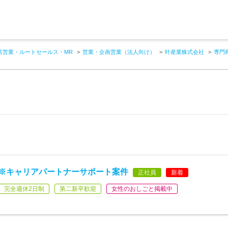
店営業・ルートセールス・MR
営業・企画営業（法人向け）
叶産業株式会社
専門
日※キャリアパートナーサポート案件
正社員
新着
完全週休2日制
第二新卒歓迎
女性のおしごと掲載中