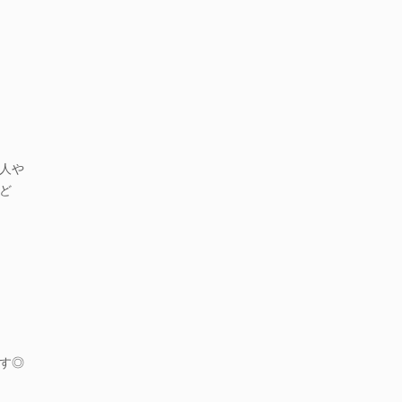
人や
ど
す◎