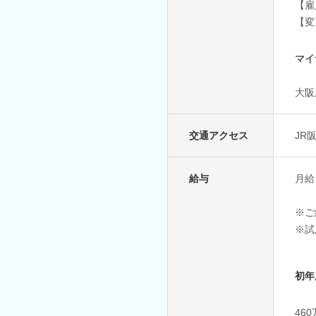
【雇
【変
マイ
大阪
交通アクセス
JR
給与
月給 
※ご
※試
初年
46