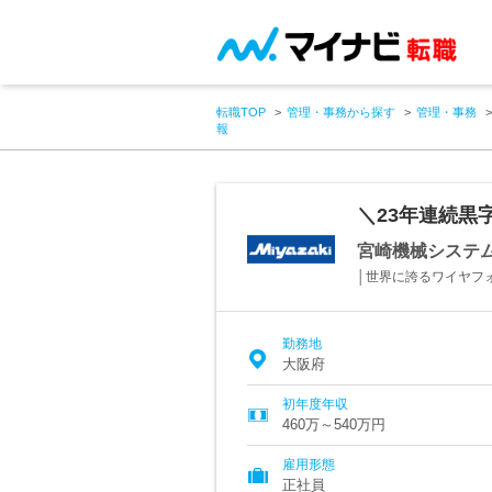
転職TOP
管理・事務から探す
管理・事務
報
＼23年連続黒
宮崎機械システ
│世界に誇るワイヤフ
勤務地
大阪府
初年度年収
460万～540万円
雇用形態
正社員