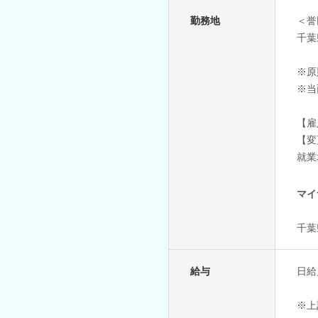
勤務地
＜誉
千葉
※原
※当
【雇
【変
就業
マイ
千葉
給与
日給月
※上