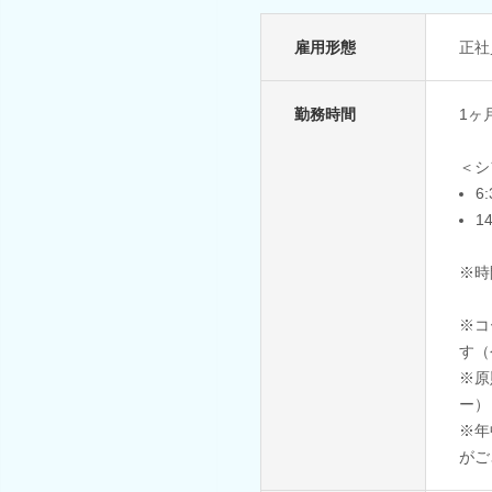
雇用形態
正社
勤務時間
1ヶ
＜シ
6
1
※時
※コ
す（
※原
ー）
※年
がご