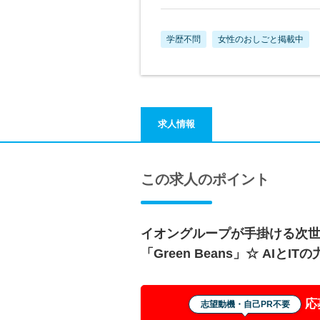
学歴不問
女性のおしごと掲載中
求人情報
この求人のポイント
イオングループが手掛ける次
「Green Beans」☆ AIと
応
志望動機・自己PR不要