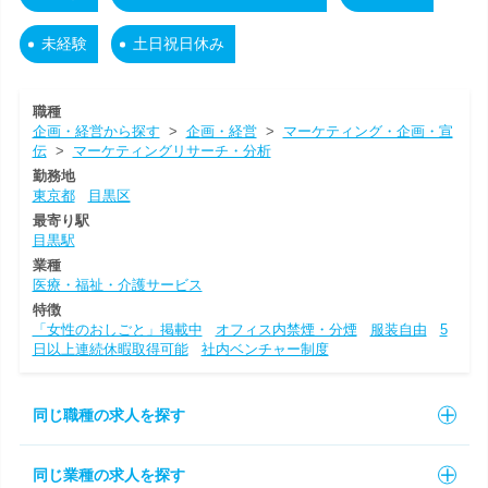
未経験
土日祝日休み
職種
企画・経営から探す
>
企画・経営
>
マーケティング・企画・宣
伝
>
マーケティングリサーチ・分析
勤務地
東京都
目黒区
最寄り駅
目黒駅
業種
医療・福祉・介護サービス
特徴
「女性のおしごと」掲載中
オフィス内禁煙・分煙
服装自由
5
日以上連続休暇取得可能
社内ベンチャー制度
同じ職種の求人を探す
同じ業種の求人を探す