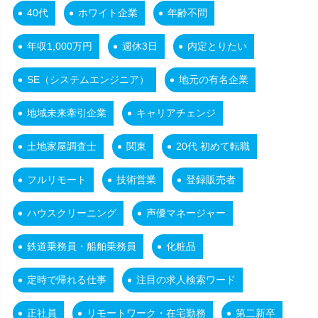
40代
ホワイト企業
年齢不問
年収1,000万円
週休3日
内定とりたい
SE（システムエンジニア）
地元の有名企業
地域未来牽引企業
キャリアチェンジ
土地家屋調査士
関東
20代 初めて転職
フルリモート
技術営業
登録販売者
ハウスクリーニング
声優マネージャー
鉄道乗務員・船舶乗務員
化粧品
定時で帰れる仕事
注目の求人検索ワード
正社員
リモートワーク・在宅勤務
第二新卒