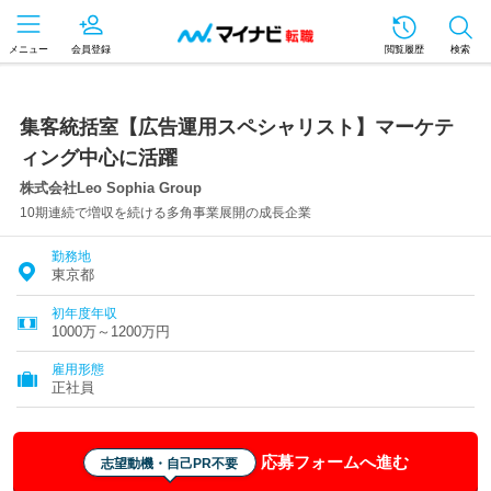
メニュー
会員登録
閲覧履歴
検索
集客統括室【広告運用スペシャリスト】マーケテ
ィング中心に活躍
株式会社Leo Sophia Group
10期連続で増収を続ける多角事業展開の成長企業
勤務地
東京都
初年度年収
1000万～1200万円
雇用形態
正社員
応募フォームへ進む
志望動機・自己PR不要