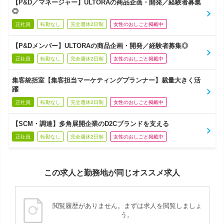
【P&D／マネージャー】ULTORAの商品企画・開発／経験者募集
◎
正社員
転勤なし
完全週休2日制
女性のおしごと掲載中
【P&Dメンバー】ULTORAの商品企画・開発／経験者募集◎
正社員
転勤なし
完全週休2日制
女性のおしごと掲載中
集客統括室【集客担当マーケティングプランナー】裁量大きく活
躍
正社員
転勤なし
完全週休2日制
女性のおしごと掲載中
【SCM・調達】多角展開企業のD2Cブランドを支える
正社員
転勤なし
完全週休2日制
女性のおしごと掲載中
この求人と勤務地が同じオススメ求人
閲覧履歴がありません。まずは求人を閲覧しましょ
う。