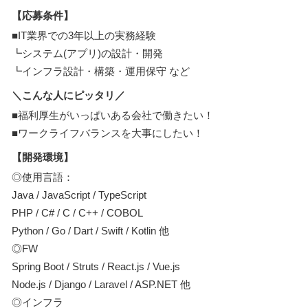
【応募条件】
■IT業界での3年以上の実務経験
┗システム(アプリ)の設計・開発
┗インフラ設計・構築・運用保守 など
＼こんな人にピッタリ／
■福利厚生がいっぱいある会社で働きたい！
■ワークライフバランスを大事にしたい！
【開発環境】
◎使用言語：
Java / JavaScript / TypeScript
PHP / C# / C / C++ / COBOL
Python / Go / Dart / Swift / Kotlin 他
◎FW
Spring Boot / Struts / React.js / Vue.js
Node.js / Django / Laravel / ASP.NET 他
◎インフラ