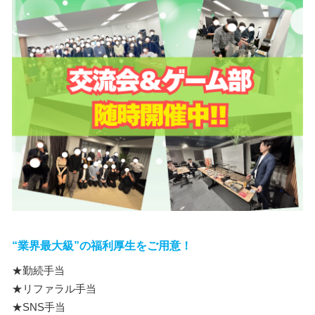
“業界最大級”の福利厚生をご用意！
★勤続手当
★リファラル手当
★SNS手当