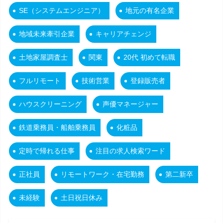
SE（システムエンジニア）
地元の有名企業
地域未来牽引企業
キャリアチェンジ
土地家屋調査士
関東
20代 初めて転職
フルリモート
技術営業
登録販売者
ハウスクリーニング
声優マネージャー
鉄道乗務員・船舶乗務員
化粧品
定時で帰れる仕事
注目の求人検索ワード
正社員
リモートワーク・在宅勤務
第二新卒
未経験
土日祝日休み