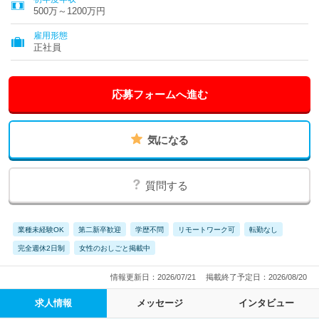
県、愛知県、三重県、滋賀県、京都府、大阪府、兵庫県、奈良
500万～1200万円
県、和歌山県、鳥取県、島根県、岡山県、広島県、山口県、香川
県、愛媛県、高知県、福岡県、佐賀県、長崎県、熊本県、大分
雇用形態
県、宮崎県、鹿児島県、沖縄県
正社員
応募フォームへ進む
気になる
質問する
業種未経験OK
第二新卒歓迎
学歴不問
リモートワーク可
転勤なし
完全週休2日制
女性のおしごと掲載中
情報更新日：2026/07/21
掲載終了予定日：2026/08/20
求人情報
メッセージ
インタビュー