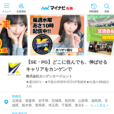
メニュー
会員登録
閲覧履歴
検索
【SE・PG】どこに住んでも、伸ばせる
キャリアをカンゲンで
株式会社カンゲンエージェント
★還元83％～★可処分所得年20万UP実績有★社員の4割紹介
入社
勤務地
北海道、青森県、岩手県、宮城県、秋田県、山形県、福島県、茨
城県、栃木県、群馬県、埼玉県、千葉県、東京都、神奈川県、富
もっと見る
山県、石川県、福井県、新潟県、山梨県、長野県、岐阜県、静岡
初年度年収