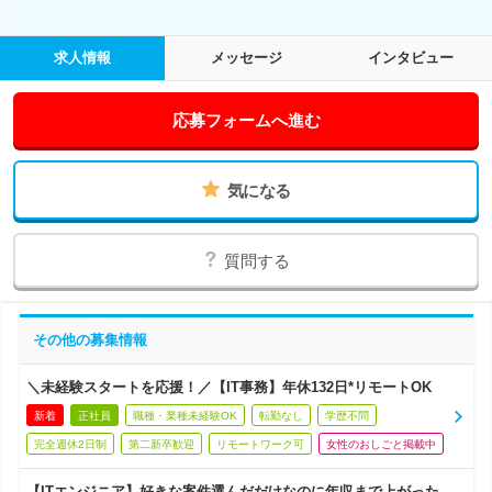
求人情報
メッセージ
インタビュー
応募フォームへ進む
気になる
質問する
その他の募集情報
＼未経験スタートを応援！／【IT事務】年休132日*リモートOK
新着
正社員
職種・業種未経験OK
転勤なし
学歴不問
完全週休2日制
第二新卒歓迎
リモートワーク可
女性のおしごと掲載中
【ITエンジニア】好きな案件選んだだけなのに年収まで上がった