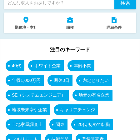
検索
どんな求人をお探しですか？
勤務地・本社
職種
詳細条件
注目のキーワード
40代
ホワイト企業
年齢不問
年収1,000万円
週休3日
内定とりたい
SE（システムエンジニア）
地元の有名企業
地域未来牽引企業
キャリアチェンジ
土地家屋調査士
関東
20代 初めて転職
フルリモート
技術営業
登録販売者