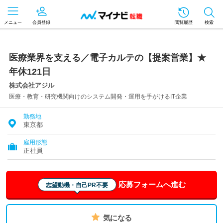
メニュー
会員登録
閲覧履歴
検索
医療業界を支える／電子カルテの【提案営業】★
年休121日
株式会社アジル
医療・教育・研究機関向けのシステム開発・運用を手がけるIT企業
勤務地
東京都
雇用形態
正社員
応募フォームへ進む
志望動機・自己PR不要
気になる