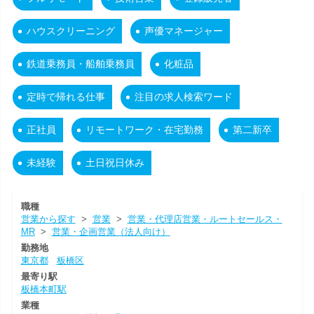
ハウスクリーニング
声優マネージャー
鉄道乗務員・船舶乗務員
化粧品
定時で帰れる仕事
注目の求人検索ワード
正社員
リモートワーク・在宅勤務
第二新卒
未経験
土日祝日休み
職種
営業から探す
>
営業
>
営業・代理店営業・ルートセールス・
MR
>
営業・企画営業（法人向け）
勤務地
東京都
板橋区
最寄り駅
板橋本町駅
業種