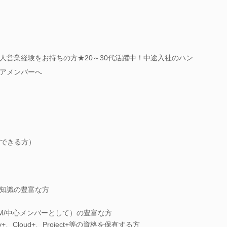
人営業経験をお持ちの方★20～30代活躍中！中途入社のハン
アメンバーへ
できる方）
連知識の豊富な方
M/中心メンバーとして）の豊富な方
ity+、Cloud+、Project+等の資格を保有する方