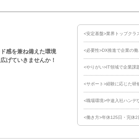
<安定基盤>業界トップクラ
<必要性>DX推進で企業の
ード感を兼ね備えた環境
に広げていきませんか！
<やりがい>IT領域で企業
<サポート>経験に応じた研
<職場環境>中途入社ハンデ
<働き方>年休125日・完休2