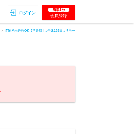
簡単1分
ログイン
会員登録
IT業界未経験OK【営業職】#年休125日 #リモー
。