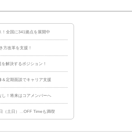
ス！全国に341拠点を展開中
働き方改革を支援！
課題を解決するポジション！
修＆定期面談でキャリア支援
なし！将来はコアメンバーへ
日（土日）…OFF Timeも満喫