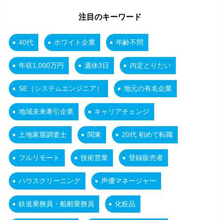
注目のキーワード
40代
ホワイト企業
年齢不問
年収1,000万円
週休3日
内定とりたい
SE（システムエンジニア）
地元の有名企業
地域未来牽引企業
キャリアチェンジ
土地家屋調査士
関東
20代 初めて転職
フルリモート
技術営業
登録販売者
ハウスクリーニング
声優マネージャー
鉄道乗務員・船舶乗務員
化粧品