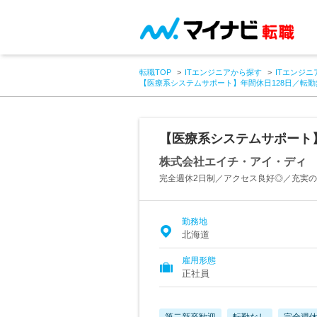
転職TOP
ITエンジニアから探す
ITエンジニ
【医療系システムサポート】年間休日128日／転
【医療系システムサポート】
株式会社エイチ・アイ・ディ
完全週休2日制／アクセス良好◎／充実
勤務地
北海道
雇用形態
正社員
第二新卒歓迎
転勤なし
完全週休