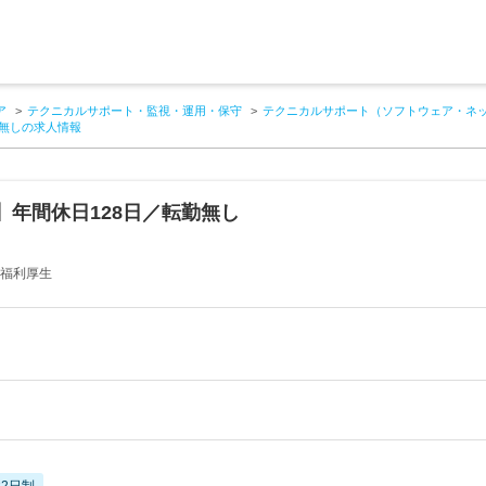
ア
テクニカルサポート・監視・運用・保守
テクニカルサポート（ソフトウェア・ネ
勤無しの求人情報
年間休日128日／転勤無し
の福利厚生
2日制