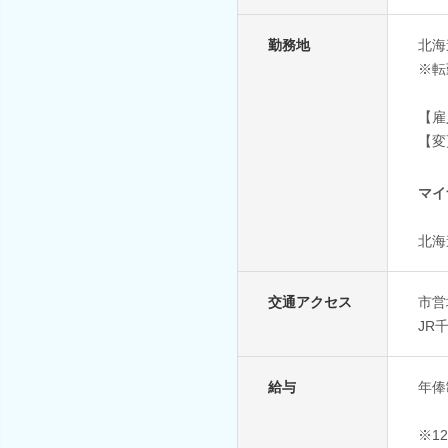
勤務地
北海
※転
【雇
【変
マイ
北海
交通アクセス
市営
JR
給与
年俸
※1