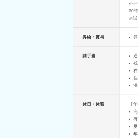
※一
60
※試
昇給・賞与
昇
諸手当
通
残
在
住
深
休日・休暇
【年
完
有
夏
年