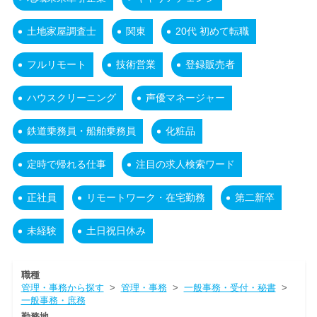
土地家屋調査士
関東
20代 初めて転職
フルリモート
技術営業
登録販売者
ハウスクリーニング
声優マネージャー
鉄道乗務員・船舶乗務員
化粧品
定時で帰れる仕事
注目の求人検索ワード
正社員
リモートワーク・在宅勤務
第二新卒
未経験
土日祝日休み
職種
管理・事務から探す
>
管理・事務
>
一般事務・受付・秘書
>
一般事務・庶務
勤務地