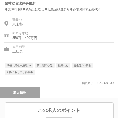
栗林総合法律事務所
◆完休2日制◆残業ほぼなし◆退職金制度あり◆赤坂見附駅徒歩3分
勤務地
東京都
初年度年収
350万～400万円
雇用形態
正社員
職種・業種未経験OK
第二新卒歓迎
転勤なし
完全週休2日制
女性のおしごと掲載中
掲載終了日：2026/07/30
求人情報
この求人のポイント