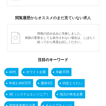
閲覧履歴からオススメのまだ見ていない求人
情報の読み込みに失敗しました。
画面の更新をしても表示されない場合は、しばらく
経ってから再度お試しください。
注目のキーワード
40代
ホワイト企業
年齢不問
年収1,000万円
週休3日
内定とりたい
SE（システムエンジニア）
地元の有名企業
地域未来牽引企業
キャリアチェンジ