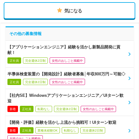
気になる
その他の募集情報
【アプリケーションエンジニア】経験を活かし新製品開発に貢
献！
正社員
完全週休2日制
女性のおしごと掲載中
半導体検査装置の【開発設計】経験者募集│年収800万円～可能◇
正社員
完全週休2日制
女性のおしごと掲載中
【社内SE】Windowsアプリケーションエンジニア／UIターン歓
迎
新着
正社員
転勤なし
完全週休2日制
女性のおしごと掲載中
【開発・評価】経験を活かし上流から挑戦可！UIターン歓迎
新着
正社員
業種未経験OK
転勤なし
完全週休2日制
女性のおしごと掲載中