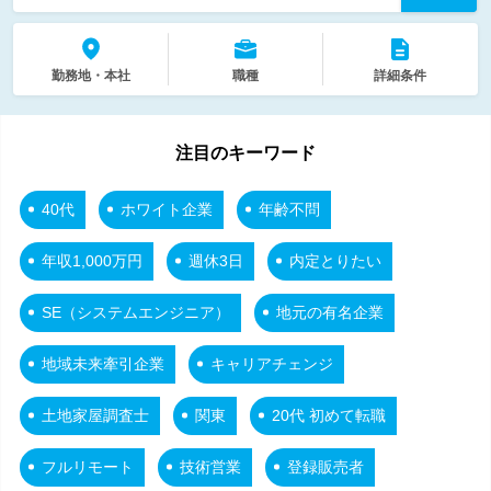
勤務地・本社
職種
詳細条件
注目のキーワード
40代
ホワイト企業
年齢不問
年収1,000万円
週休3日
内定とりたい
SE（システムエンジニア）
地元の有名企業
地域未来牽引企業
キャリアチェンジ
土地家屋調査士
関東
20代 初めて転職
フルリモート
技術営業
登録販売者