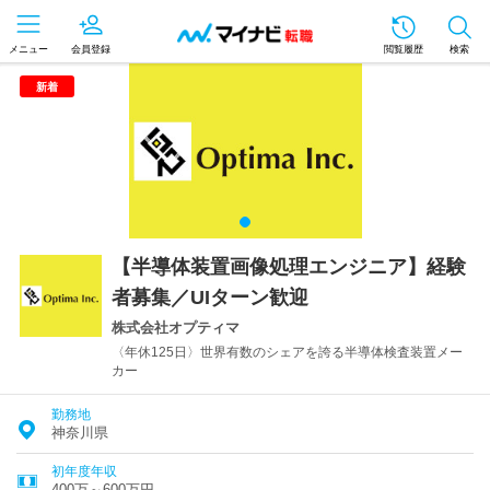
メニュー
会員登録
閲覧履歴
検索
新着
【半導体装置画像処理エンジニア】経験
者募集／UIターン歓迎
株式会社オプティマ
〈年休125日〉世界有数のシェアを誇る半導体検査装置メー
カー
勤務地
神奈川県
初年度年収
400万～600万円