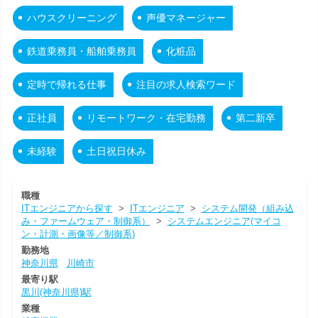
ハウスクリーニング
声優マネージャー
鉄道乗務員・船舶乗務員
化粧品
定時で帰れる仕事
注目の求人検索ワード
正社員
リモートワーク・在宅勤務
第二新卒
未経験
土日祝日休み
職種
ITエンジニアから探す
>
ITエンジニア
>
システム開発（組み込
み・ファームウェア・制御系）
>
システムエンジニア(マイコ
ン・計測・画像等／制御系)
勤務地
神奈川県
川崎市
最寄り駅
黒川(神奈川県)駅
業種