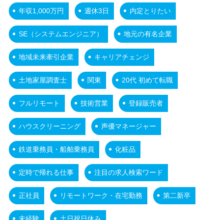
年収1,000万円
週休3日
内定とりたい
SE（システムエンジニア）
地元の有名企業
地域未来牽引企業
キャリアチェンジ
土地家屋調査士
関東
20代 初めて転職
フルリモート
技術営業
登録販売者
ハウスクリーニング
声優マネージャー
鉄道乗務員・船舶乗務員
化粧品
定時で帰れる仕事
注目の求人検索ワード
正社員
リモートワーク・在宅勤務
第二新卒
未経験
土日祝日休み