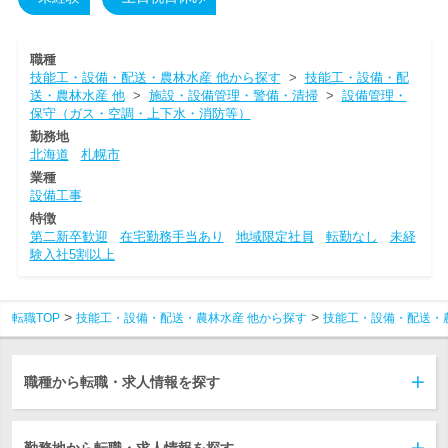
職種
技能工・設備・配送・農林水産 他から探す
>
技能工・設備・配
送・農林水産 他
>
施設・設備管理・警備・清掃
>
設備管理・
保守（ガス・空調・上下水・消防等）
勤務地
北海道
札幌市
業種
設備工事
特徴
第二新卒歓迎
在宅勤務手当あり
地域限定社員
転勤なし
未経
験入社5割以上
転職TOP
技能工・設備・配送・農林水産 他から探す
技能工・設備・配送・
職種から転職・求人情報を探す
勤務地から転職・求人情報を探す