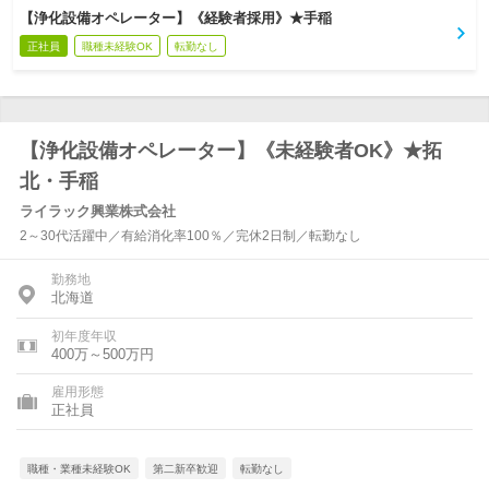
【浄化設備オペレーター】《経験者採用》★手稲
正社員
職種未経験OK
転勤なし
【浄化設備オペレーター】《未経験者OK》★拓
北・手稲
ライラック興業株式会社
2～30代活躍中／有給消化率100％／完休2日制／転勤なし
勤務地
北海道
初年度年収
400万～500万円
雇用形態
正社員
職種・業種未経験OK
第二新卒歓迎
転勤なし