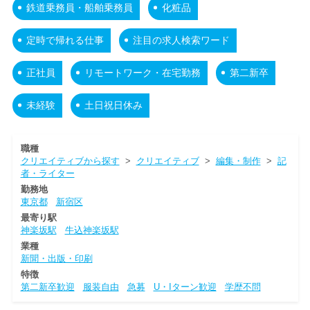
鉄道乗務員・船舶乗務員
化粧品
定時で帰れる仕事
注目の求人検索ワード
正社員
リモートワーク・在宅勤務
第二新卒
未経験
土日祝日休み
職種
クリエイティブから探す
>
クリエイティブ
>
編集・制作
>
記
者・ライター
勤務地
東京都
新宿区
最寄り駅
神楽坂駅
牛込神楽坂駅
業種
新聞・出版・印刷
特徴
第二新卒歓迎
服装自由
急募
U・Iターン歓迎
学歴不問