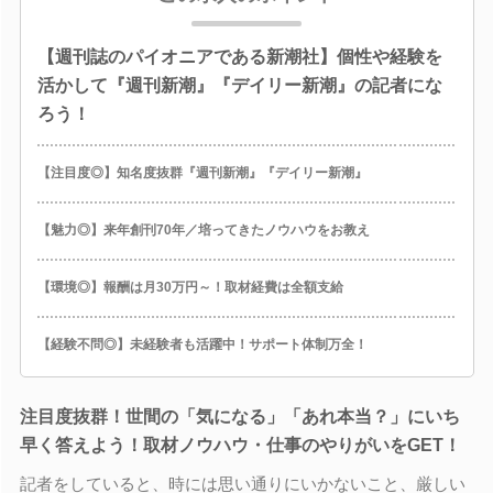
【週刊誌のパイオニアである新潮社】個性や経験を
活かして『週刊新潮』『デイリー新潮』の記者にな
ろう！
【注目度◎】知名度抜群『週刊新潮』『デイリー新潮』
【魅力◎】来年創刊70年／培ってきたノウハウをお教え
【環境◎】報酬は月30万円～！取材経費は全額支給
【経験不問◎】未経験者も活躍中！サポート体制万全！
注目度抜群！世間の「気になる」「あれ本当？」にいち
早く答えよう！取材ノウハウ・仕事のやりがいをGET！
記者をしていると、時には思い通りにいかないこと、厳しい