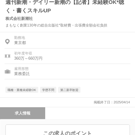
週刊新潮・デイリー新潮の【記者】未経験OK*聴
く・書くスキルUP
株式会社新潮社
まもなく創業130年の総合出版社*取材費・出張費全額会社負担
勤務地
東京都
初年度年収
360万～660万円
雇用形態
業務委託
職種・業種未経験OK
学歴不問
第二新卒歓迎
掲載終了日：2025/04/14
求人情報
この求人のポイント