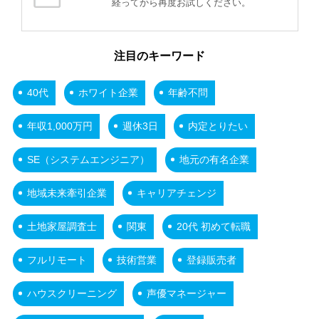
経ってから再度お試しください。
注目のキーワード
40代
ホワイト企業
年齢不問
年収1,000万円
週休3日
内定とりたい
SE（システムエンジニア）
地元の有名企業
地域未来牽引企業
キャリアチェンジ
土地家屋調査士
関東
20代 初めて転職
フルリモート
技術営業
登録販売者
ハウスクリーニング
声優マネージャー