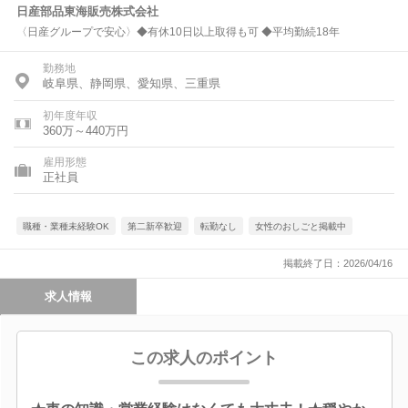
日産部品東海販売株式会社
〈日産グループで安心〉◆有休10日以上取得も可 ◆平均勤続18年
勤務地
岐阜県、静岡県、愛知県、三重県
初年度年収
360万～440万円
雇用形態
正社員
職種・業種未経験OK
第二新卒歓迎
転勤なし
女性のおしごと掲載中
掲載終了日：2026/04/16
求人情報
この求人のポイント