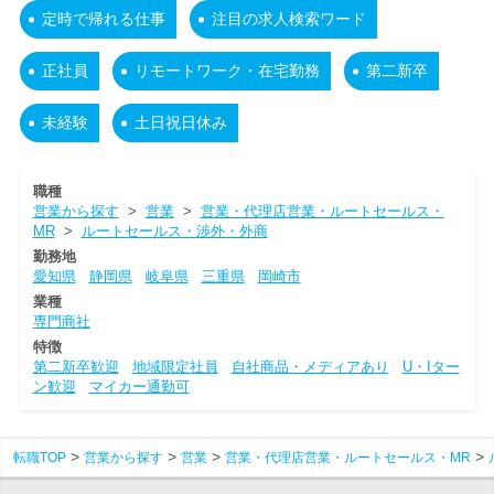
定時で帰れる仕事
注目の求人検索ワード
正社員
リモートワーク・在宅勤務
第二新卒
未経験
土日祝日休み
職種
営業から探す
>
営業
>
営業・代理店営業・ルートセールス・
MR
>
ルートセールス・渉外・外商
勤務地
愛知県
静岡県
岐阜県
三重県
岡崎市
業種
専門商社
特徴
第二新卒歓迎
地域限定社員
自社商品・メディアあり
U・Iター
ン歓迎
マイカー通勤可
転職TOP
営業から探す
営業
営業・代理店営業・ルートセールス・MR