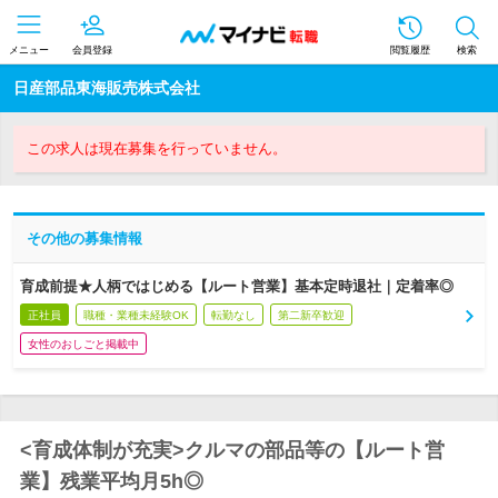
メニュー
会員登録
閲覧履歴
検索
日産部品東海販売株式会社
この求人は現在募集を行っていません。
その他の募集情報
育成前提★人柄ではじめる【ルート営業】基本定時退社｜定着率◎
正社員
職種・業種未経験OK
転勤なし
第二新卒歓迎
女性のおしごと掲載中
<育成体制が充実>クルマの部品等の【ルート営
業】残業平均月5h◎