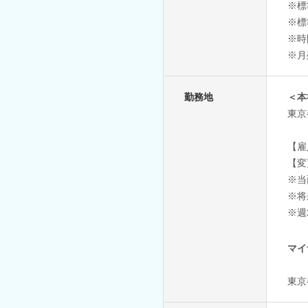
※標
※標準
※時
※月
勤務地
＜本
東京
【雇
【変
※当
※将
※週
マイ
東京