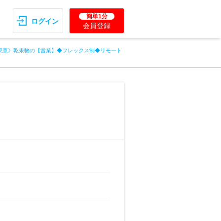
簡単1分
ログイン
会員登録
東京》乾果物の【営業】◆フレックス制◆リモート