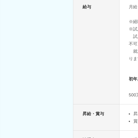
給与
月給 
※経
※試
試用
不可
就業
りま
初年
50
昇給・賞与
昇
賞