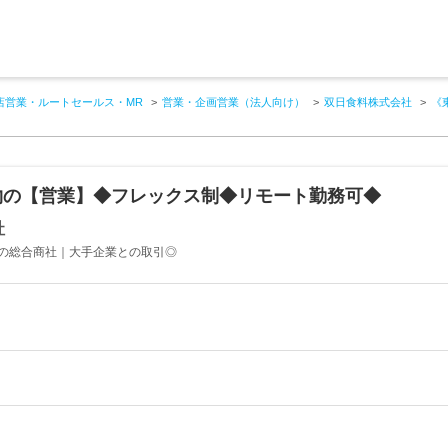
店営業・ルートセールス・MR
営業・企画営業（法人向け）
双日食料株式会社
《
物の【営業】◆フレックス制◆リモート勤務可◆
社
の総合商社｜大手企業との取引◎