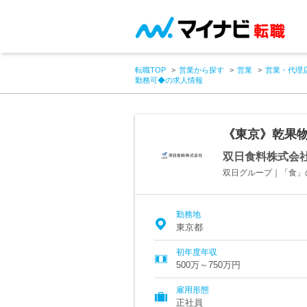
転職TOP
営業から探す
営業
営業・代理
勤務可◆の求人情報
《東京》乾果
双日食料株式会
双日グループ｜「食」
勤務地
東京都
初年度年収
500万～750万円
雇用形態
正社員