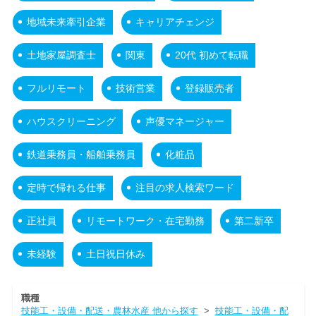
地域未来牽引企業
キャリアチェンジ
土地家屋調査士
関東
20代 初めて転職
フルリモート
技術営業
登録販売者
ハウスクリーニング
声優マネージャー
鉄道乗務員・船舶乗務員
化粧品
定時で帰れる仕事
注目の求人検索ワード
正社員
リモートワーク・在宅勤務
第二新卒
未経験
土日祝日休み
職種
技能工・設備・配送・農林水産 他から探す
>
技能工・設備・配