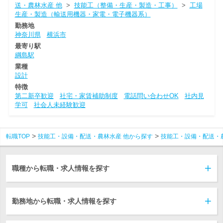
送・農林水産 他
>
技能工（整備・生産・製造・工事）
>
工場
生産・製造（輸送用機器・家電・電子機器系）
勤務地
神奈川県
横浜市
最寄り駅
綱島駅
業種
設計
特徴
第二新卒歓迎
社宅・家賃補助制度
電話問い合わせOK
社内見
学可
社会人未経験歓迎
転職TOP
技能工・設備・配送・農林水産 他から探す
技能工・設備・配送・
職種から転職・求人情報を探す
勤務地から転職・求人情報を探す