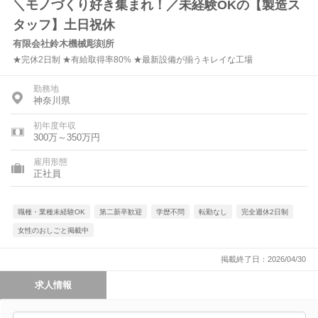
＼モノづくり好き集まれ！／未経験OKの【製造ス
タッフ】土日祝休
有限会社鈴木機械彫刻所
★完休2日制 ★有給取得率80% ★最新設備が揃うキレイな工場
勤務地
神奈川県
初年度年収
300万～350万円
雇用形態
正社員
職種・業種未経験OK
第二新卒歓迎
学歴不問
転勤なし
完全週休2日制
女性のおしごと掲載中
掲載終了日：2026/04/30
求人情報