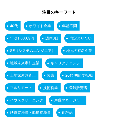
注目のキーワード
40代
ホワイト企業
年齢不問
年収1,000万円
週休3日
内定とりたい
SE（システムエンジニア）
地元の有名企業
地域未来牽引企業
キャリアチェンジ
土地家屋調査士
関東
20代 初めて転職
フルリモート
技術営業
登録販売者
ハウスクリーニング
声優マネージャー
鉄道乗務員・船舶乗務員
化粧品