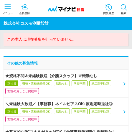
メニュー
会員登録
閲覧履歴
検索
株式会社コスモ測量設計
この求人は現在募集を行っていません。
その他の募集情報
★資格不問＆未経験歓迎【介護スタッフ】※転勤なし
正社員
職種・業種未経験OK
転勤なし
学歴不問
第二新卒歓迎
女性のおしごと掲載中
＼未経験大歓迎／【事務職】ネイルピアスOK♪原則定時退社◎
正社員
職種・業種未経験OK
転勤なし
学歴不問
第二新卒歓迎
女性のおしごと掲載中
★基本的なPCスキルがあればOK【介護事務兼補助】※転勤なし