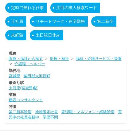
定時で帰れる仕事
注目の求人検索ワード
正社員
リモートワーク・在宅勤務
第二新卒
未経験
土日祝日休み
職種
医療・福祉から探す
>
医療・福祉
>
福祉・介護サービス・栄養
>
介護職・ヘルパー
勤務地
宮城県
柴田郡大河原町
最寄り駅
大河原(宮城県)駅
業種
建設コンサルタント
特徴
第二新卒歓迎
地域限定社員
管理職・マネジメント経験歓迎
育
児中の社員在籍中
学歴不問