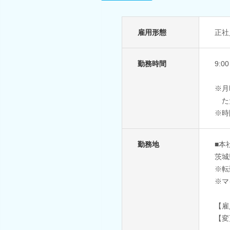
雇用形態
正社
勤務時間
9:
※月
た
※時
勤務地
■本
茨城
※転
※マ
【雇
【変