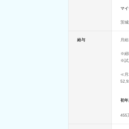
マイ
茨城
給与
月給2
※経
※試
≪月
52,
初年
45