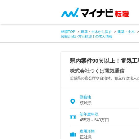
転職TOP
建築・土木から探す
建築・土木
経験が浅い方も歓迎！の求人情報
県内案件90％以上！電気
株式会社つくば電気通信
茨城県の官公庁や自治体、独立行政法人
勤務地
茨城県
初年度年収
455万～540万円
雇用形態
正社員