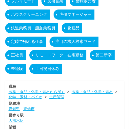
フルリモート
技術営業
登録販売者
ハウスクリーニング
声優マネージャー
鉄道乗務員・船舶乗務員
化粧品
定時で帰れる仕事
注目の求人検索ワード
正社員
リモートワーク・在宅勤務
第二新卒
未経験
土日祝日休み
職種
医薬・食品・化学・素材から探す
>
医薬・食品・化学・素材
>
化学・素材・バイオ
>
生産管理
勤務地
愛知県
豊橋市
最寄り駅
大清水駅
業種