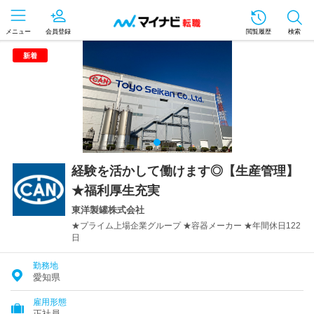
メニュー
会員登録
閲覧履歴
検索
新着
経験を活かして働けます◎【生産管理】
★福利厚生充実
東洋製罐株式会社
★プライム上場企業グループ ★容器メーカー ★年間休日122
日
勤務地
愛知県
雇用形態
正社員