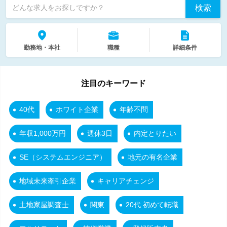
検索
どんな求人をお探しですか？
勤務地・本社
職種
詳細条件
注目のキーワード
40代
ホワイト企業
年齢不問
年収1,000万円
週休3日
内定とりたい
SE（システムエンジニア）
地元の有名企業
地域未来牽引企業
キャリアチェンジ
土地家屋調査士
関東
20代 初めて転職