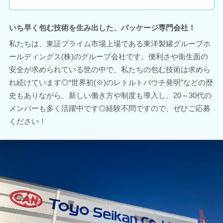
いち早く包む技術を生み出した、パッケージ専門会社！
私たちは、東証プライム市場上場である東洋製罐グループホ
ールディングス(株)のグループ会社です。便利さや衛生面の
安全が求められている世の中で、私たちの包む技術は求めら
れ続けています◎“世界初(※)のレトルトパウチ発明”などの歴
史もありながら、新しい働き方や制度も導入し、20～30代の
メンバーも多く活躍中です◎経験不問ですので、ぜひご応募
ください！