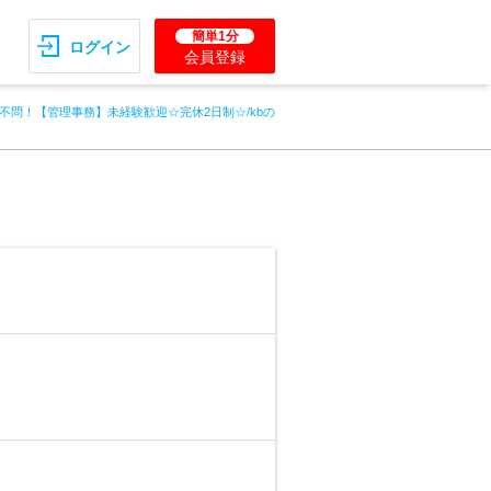
簡単1分
ログイン
会員登録
不問！【管理事務】未経験歓迎☆完休2日制☆/kbの