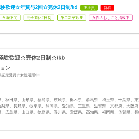
歓迎☆年賞与2回☆完休2日制/kd
正社員
新着
学歴不問
完全週休2日制
第二新卒歓迎
女性のおしごと掲載中
験歓迎☆完休2日制☆/kb
ション
業認定受賞☆女性活躍中♪
県、秋田県、山形県、福島県、茨城県、栃木県、群馬県、埼玉県、千葉県、東
山梨県、長野県、岐阜県、静岡県、愛知県、三重県、滋賀県、京都府、大阪府
県、広島県、山口県、徳島県、香川県、愛媛県、高知県、福岡県、佐賀県、長