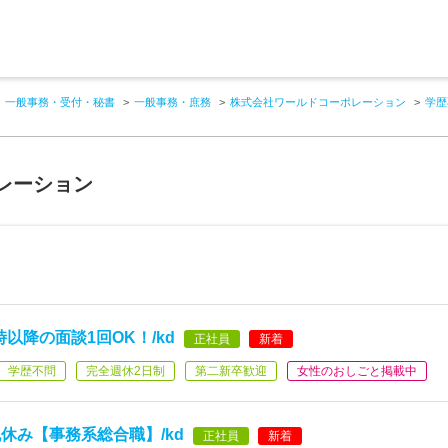
一般事務・受付・秘書
一般事務・庶務
株式会社ワールドコーポレーション
学歴
レーション
以降の面談1回OK！/kd
正社員
新着
学歴不問
完全週休2日制
第二新卒歓迎
女性のおしごと掲載中
休み【事務系総合職】/kd
正社員
新着