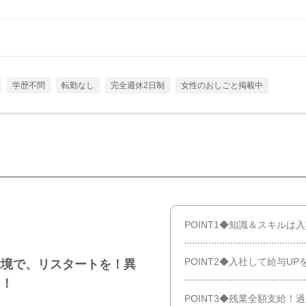
学歴不問
転勤なし
完全週休2日制
女性のおしごと掲載中
POINT1◆知識＆スキルは
POINT2◆入社して給与U
環境で、リスタートを！異
中！
POINT3◆残業全額支給！