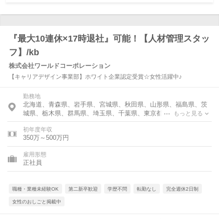
『最大10連休×17時退社』可能！【人材管理スタッ
フ】/kb
株式会社ワールドコーポレーション
【キャリアデザイン事業部】ホワイト企業認定受賞☆女性活躍中♪
勤務地
北海道、青森県、岩手県、宮城県、秋田県、山形県、福島県、茨
城県、栃木県、群馬県、埼玉県、千葉県、東京都、神奈川県、富
もっと見る
山県、石川県、福井県、新潟県、山梨県、長野県、岐阜県、静岡
初年度年収
県、愛知県、三重県、滋賀県、京都府、大阪府、兵庫県、奈良
350万～500万円
県、和歌山県、鳥取県、島根県、岡山県、広島県、山口県、徳島
県、香川県、愛媛県、高知県、福岡県、佐賀県、長崎県、熊本
雇用形態
県、大分県、宮崎県、鹿児島県、沖縄県
正社員
職種・業種未経験OK
第二新卒歓迎
学歴不問
転勤なし
完全週休2日制
女性のおしごと掲載中