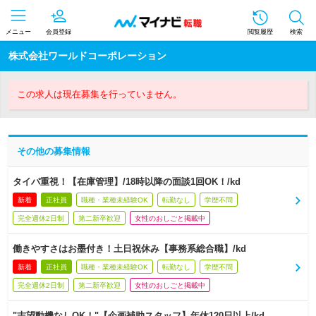
メニュー
会員登録
閲覧履歴
検索
株式会社ワールドコーポレーション
この求人は現在募集を行っていません。
その他の募集情報
タイパ重視！【在庫管理】/18時以降の面談1回OK！/kd
新着
正社員
職種・業種未経験OK
転勤なし
学歴不問
完全週休2日制
第二新卒歓迎
女性のおしごと掲載中
働きやすさはお墨付き！土日祝休み【事務系総合職】/kd
新着
正社員
職種・業種未経験OK
転勤なし
学歴不問
完全週休2日制
第二新卒歓迎
女性のおしごと掲載中
"志望動機なしOK！"【企画補助スタッフ】年休120日以上/kd