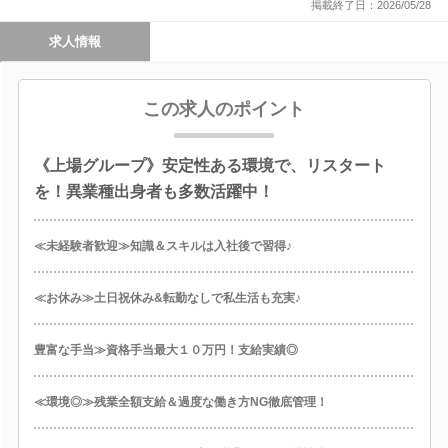
掲載終了日：2026/05/28
求人情報
この求人のポイント
《上場グループ》安定性ある環境で、リスタート
を！異業種出身者も多数活躍中！
≪未経験者歓迎≫知識＆スキルは入社後で習得♪
≪お休み≫土日祝休み&転勤なしで私生活も充実♪
豊富な手当≫資格手当最大１０万円！支給実績◎
≪環境◎≫残業全額支給＆過度な働き方NG徹底管理！