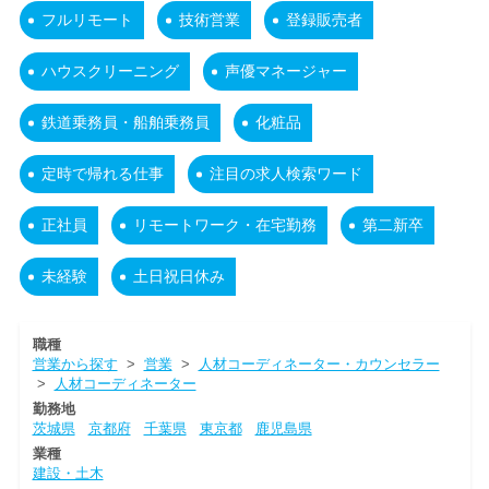
フルリモート
技術営業
登録販売者
ハウスクリーニング
声優マネージャー
鉄道乗務員・船舶乗務員
化粧品
定時で帰れる仕事
注目の求人検索ワード
正社員
リモートワーク・在宅勤務
第二新卒
未経験
土日祝日休み
職種
営業から探す
>
営業
>
人材コーディネーター・カウンセラー
>
人材コーディネーター
勤務地
茨城県
京都府
千葉県
東京都
鹿児島県
業種
建設・土木