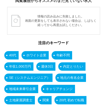
閲覧履歴からオススメのまだ見ていない求人
情報の読み込みに失敗しました。
画面の更新をしても表示されない場合は、しばらく
経ってから再度お試しください。
注目のキーワード
40代
ホワイト企業
年齢不問
年収1,000万円
週休3日
内定とりたい
SE（システムエンジニア）
地元の有名企業
地域未来牽引企業
キャリアチェンジ
土地家屋調査士
関東
20代 初めて転職