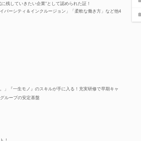
代に残していきたい企業”として認められた証！
イバーシティ＆インクルージョン」「柔軟な働き方」など他4
。」『一生モノ』のスキルが手に入る！充実研修で早期キャ
場グループの安定基盤
ト！