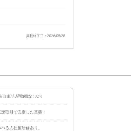
掲載終了日：2026/05/28
装自由/志望動機なしOK
安定取引で安定した基盤！
学べる入社後研修あり。