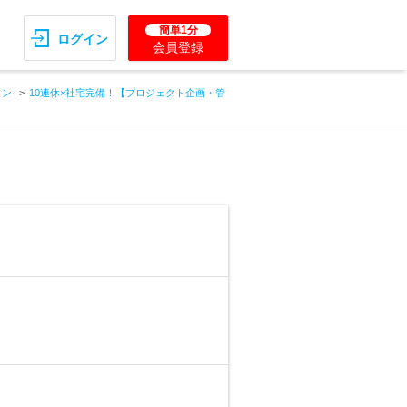
簡単1分
ログイン
会員登録
ョン
10連休×社宅完備！【プロジェクト企画・管