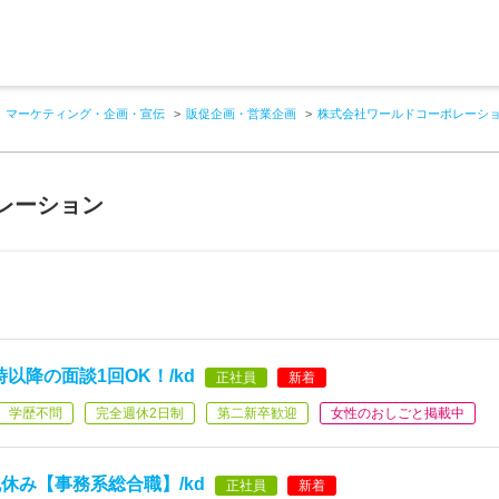
マーケティング・企画・宣伝
販促企画・営業企画
株式会社ワールドコーポレーシ
レーション
以降の面談1回OK！/kd
正社員
新着
学歴不問
完全週休2日制
第二新卒歓迎
女性のおしごと掲載中
休み【事務系総合職】/kd
正社員
新着