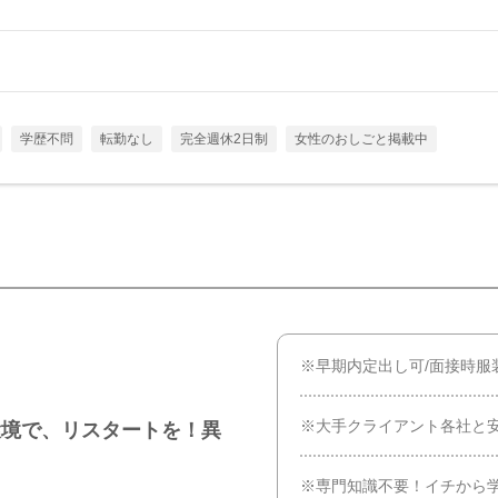
学歴不問
転勤なし
完全週休2日制
女性のおしごと掲載中
※早期内定出し可/面接時服
※大手クライアント各社と
環境で、リスタートを！異
※専門知識不要！イチから