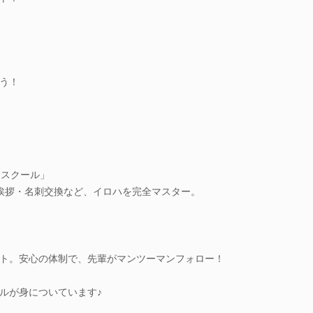
う！
ドスクール」
 挨拶・名刺交換など、イロハを完全マスター。
ト。安心の体制で、先輩がマンツーマンフォロー！
ルが身についています♪