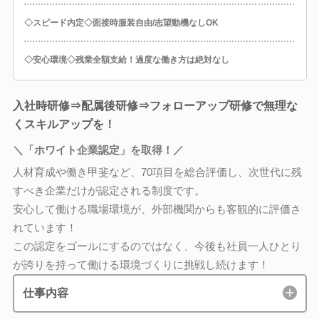
◇スピード内定◇面接時服装自由/志望動機なしOK
◇安心環境◇残業全額支給！過度な働き方は絶対なし
入社時研修⇒配属後研修⇒フォローアップ研修で無理な
くスキルアップを！
＼「ホワイト企業認定」を取得！／
人材育成や働き甲斐など、70項目を総合評価し、次世代に残
すべき企業だけが認定される制度です。
安心して働ける職場環境が、外部機関からも客観的に評価さ
れています！
この認定をゴールにするのではなく、今後も社員一人ひとり
が誇りを持って働ける環境づくりに挑戦し続けます！
仕事内容