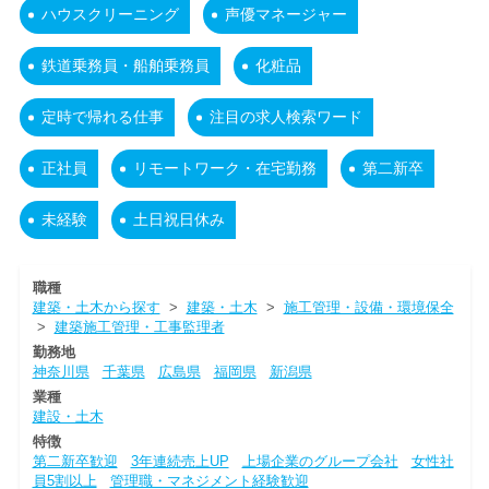
ハウスクリーニング
声優マネージャー
鉄道乗務員・船舶乗務員
化粧品
定時で帰れる仕事
注目の求人検索ワード
正社員
リモートワーク・在宅勤務
第二新卒
未経験
土日祝日休み
職種
建築・土木から探す
>
建築・土木
>
施工管理・設備・環境保全
>
建築施工管理・工事監理者
勤務地
神奈川県
千葉県
広島県
福岡県
新潟県
業種
建設・土木
特徴
第二新卒歓迎
3年連続売上UP
上場企業のグループ会社
女性社
員5割以上
管理職・マネジメント経験歓迎