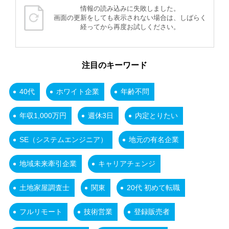
情報の読み込みに失敗しました。
画面の更新をしても表示されない場合は、しばらく
経ってから再度お試しください。
注目のキーワード
40代
ホワイト企業
年齢不問
年収1,000万円
週休3日
内定とりたい
SE（システムエンジニア）
地元の有名企業
地域未来牽引企業
キャリアチェンジ
土地家屋調査士
関東
20代 初めて転職
フルリモート
技術営業
登録販売者