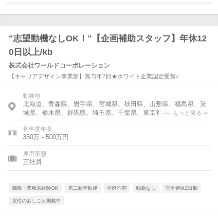
"志望動機なしOK！"【企画補助スタッフ】年休12
0日以上/kb
株式会社ワールドコーポレーション
【キャリアデザイン事業部】賞与年2回★ホワイト企業認定受賞♪
勤務地
北海道、青森県、岩手県、宮城県、秋田県、山形県、福島県、茨
城県、栃木県、群馬県、埼玉県、千葉県、東京都、神奈川県、富
もっと見る
山県、石川県、福井県、新潟県、山梨県、長野県、岐阜県、静岡
初年度年収
県、愛知県、三重県、滋賀県、京都府、大阪府、兵庫県、奈良
350万～500万円
県、和歌山県、鳥取県、島根県、岡山県、広島県、山口県、徳島
県、香川県、愛媛県、高知県、福岡県、佐賀県、長崎県、熊本
雇用形態
県、大分県、宮崎県、鹿児島県、沖縄県
正社員
職種・業種未経験OK
第二新卒歓迎
学歴不問
転勤なし
完全週休2日制
女性のおしごと掲載中