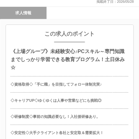
掲載終了日：2026/05/28
求人情報
この求人のポイント
《上場グループ》未経験安心♪PCスキル～専門知識
までしっかり学習できる教育プログラム！土日休み
☆
◇資格取得◇「手に職」を目指してフォロー体制充実♪
◇キャリアUP◇ゆくゆくは人事や営業などにも挑戦◎
◇研修制度◇事前の知識必要なし！入社後研修あり。
◇安定性◇大手クライアント各社と安定取＆需要拡大！