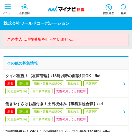
メニュー
会員登録
閲覧履歴
検索
株式会社ワールドコーポレーション
この求人は現在募集を行っていません。
その他の募集情報
タイパ重視！【在庫管理】/18時以降の面談1回OK！/kd
新着
正社員
職種・業種未経験OK
転勤なし
学歴不問
完全週休2日制
第二新卒歓迎
女性のおしごと掲載中
働きやすさはお墨付き！土日祝休み【事務系総合職】/kd
新着
正社員
職種・業種未経験OK
転勤なし
学歴不問
完全週休2日制
第二新卒歓迎
女性のおしごと掲載中
"志望動機なしOK！"【企画補助スタッフ】年休120日以上/kd