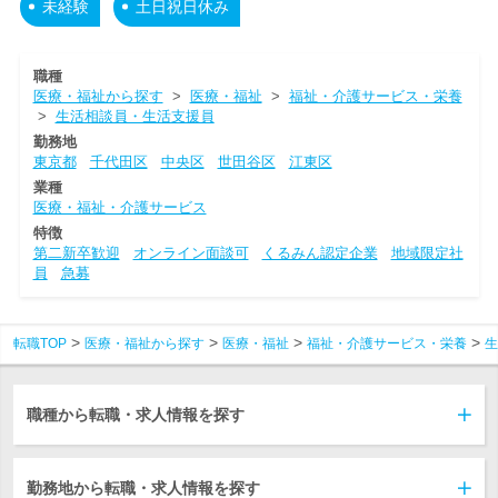
未経験
土日祝日休み
職種
医療・福祉から探す
>
医療・福祉
>
福祉・介護サービス・栄養
>
生活相談員・生活支援員
勤務地
東京都
千代田区
中央区
世田谷区
江東区
業種
医療・福祉・介護サービス
特徴
第二新卒歓迎
オンライン面談可
くるみん認定企業
地域限定社
員
急募
転職TOP
医療・福祉から探す
医療・福祉
福祉・介護サービス・栄養
生
職種から転職・求人情報を探す
勤務地から転職・求人情報を探す