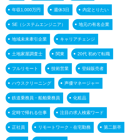
年収1,000万円
週休3日
内定とりたい
SE（システムエンジニア）
地元の有名企業
地域未来牽引企業
キャリアチェンジ
土地家屋調査士
関東
20代 初めて転職
フルリモート
技術営業
登録販売者
ハウスクリーニング
声優マネージャー
鉄道乗務員・船舶乗務員
化粧品
定時で帰れる仕事
注目の求人検索ワード
正社員
リモートワーク・在宅勤務
第二新卒