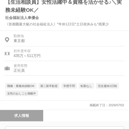
【生活相談員】女性活躍中＆資格を活かせる♪＼実
務未経験OK／
社会福祉法人奉優会
《首都圏最大級の社会福祉法人》*年休122日*土日祝休みも*残業少
勤務地
東京都
初年度年収
435万～511万円
雇用形態
正社員
職種・業種未経験OK
第二新卒歓迎
学歴不問
転勤なし
完全週休2日制
女性のおしごと掲載中
掲載終了日：2026/07/02
求人情報